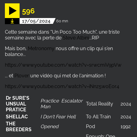
596
17/05/2024
60 mn
Cette semaine dans "Un Poco Too Much", une triste
semaine avec la perte de
Steve Albini
...RIP
Mais bon,
Metronomy
nous offre un clip qui s'en
balance...
https://www.youtube.com/watch?v=srwcmiV9pVw
... et
Plover
une vidéo qui met de l'animation !
https://www.youtube.com/watch?v=iNnz5w0Eor4
Dr SURE’S
Practice Escalator
UNSUAL
Total Reality
2024
Man
PRATICE
SHELLAC
I Don't Fear Hell
To All Train
2024
THE
Opened
Pod
1992
BREEDERS
Enough: One