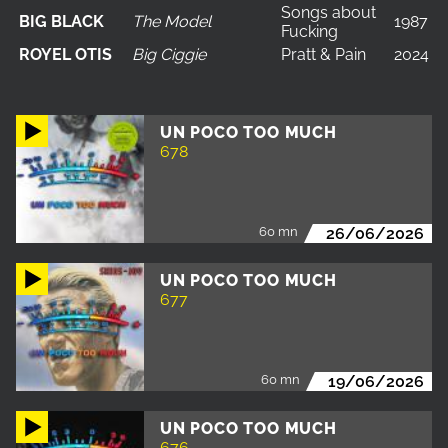
Songs about
BIG BLACK
The Model
1987
Fucking
ROYEL OTIS
Big Ciggie
Pratt & Pain
2024
UN POCO TOO MUCH
678
60 mn
26/06/2026
UN POCO TOO MUCH
677
60 mn
19/06/2026
UN POCO TOO MUCH
676