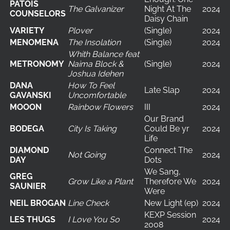
PATOIS
The Galvanizer
Night At The
2024
COUNSELORS
Daisy Chain
VARIETY
Plover
(Single)
2024
MENOMENA
The Insolation
(Single)
2024
Whith Balance feat
METRONOMY
Naima Block &
(Single)
2024
Joshua Idehen
DANA
How To Feel
Late Slap
2024
GAVANSKI
Uncomfortable
MOOON
Rainbow Flowers
III
2024
Our Brand
BODEGA
City Is Taking
Could Be yr
2024
Life
DIAMOND
Connect The
Not Going
2024
DAY
Dots
We Sang,
GREG
Grow Like a Plant
Therefore We
2024
SAUNIER
Were
NEIL BROGAN
Line Check
New Light (ep)
2024
KEXP Session
LES THUGS
I Love You So
2024
2008