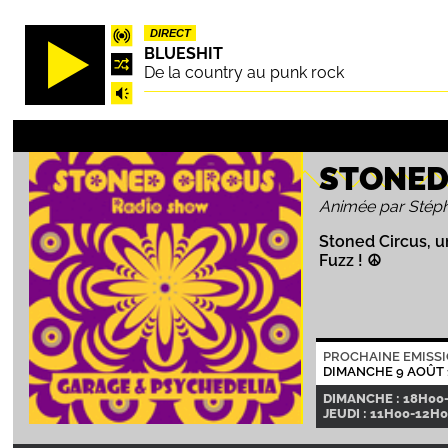
Aller
DIRECT
au
BLUESHIT
contenu
De la country au punk rock
principal
STONED
Animée par Stép
Stoned Circus, 
Fuzz ! ☮
PROCHAINE EMISS
DIMANCHE 9 AOÛT 
DIMANCHE : 18H00
JEUDI : 11H00-12H