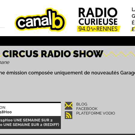
L
P
G
É
E
 CIRCUS RADIO SHOW
hane
une émission composée uniquement de nouveautés Garage, 
BLOG
ION
FACEBOOK
18H00
PLATEFORME VODIO
-19H00 UNE SEMAINE SUR 2
00 UNE SEMAINE SUR 2 (REDIFF)