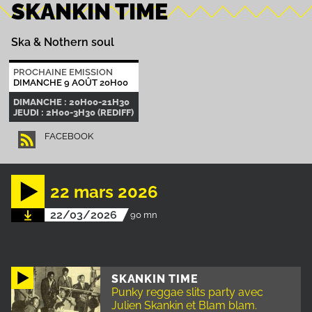
SKANKIN TIME
Ska & Nothern soul
PROCHAINE EMISSION
DIMANCHE 9 AOÛT 20H00
DIMANCHE : 20H00-21H30
JEUDI : 2H00-3H30 (REDIFF)
FACEBOOK
22 mars 2026
22/03/2026
90 mn
SKANKIN TIME
Punky reggae slits party avec
Julien Skankin et Blam blam.