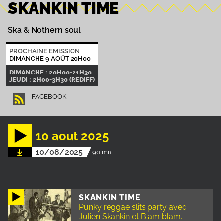
SKANKIN TIME
Ska & Nothern soul
PROCHAINE EMISSION
DIMANCHE 9 AOÛT 20H00
DIMANCHE : 20H00-21H30
JEUDI : 2H00-3H30 (REDIFF)
FACEBOOK
10 aout 2025
10/08/2025
90 mn
SKANKIN TIME
Punky reggae slits party avec
Julien Skankin et Blam blam.