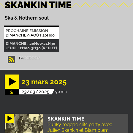
SKANKIN TIME
Ska & Nothern soul
PROCHAINE EMISSION
DIMANCHE 9 AOÛT 20H00
DIMANCHE : 20H00-21H30
JEUDI : 2H00-3H30 (REDIFF)
FACEBOOK
23 mars 2025
23/03/2025
90 mn
SKANKIN TIME
Punky reggae slits party avec
Julien Skankin et Blam blam.