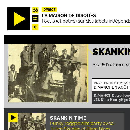
Aller
DIRECT
au
LA MAISON DE DISQUES
contenu
Focus (et potins) sur des labels indépend
principal
SKANKI
Ska & Nothern s
PROCHAINE EMISS
DIMANCHE 9 AOÛT
DIMANCHE : 20H00
JEUDI : 2H00-3H30 
SKANKIN TIME
Punky reggae slits party avec
Julien Skankin et Blam blam.