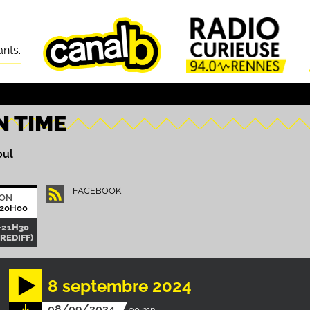
ants.
N TIME
oul
FACEBOOK
ION
 20H00
-21H30
(REDIFF)
8 septembre 2024
08/09/2024
90 mn