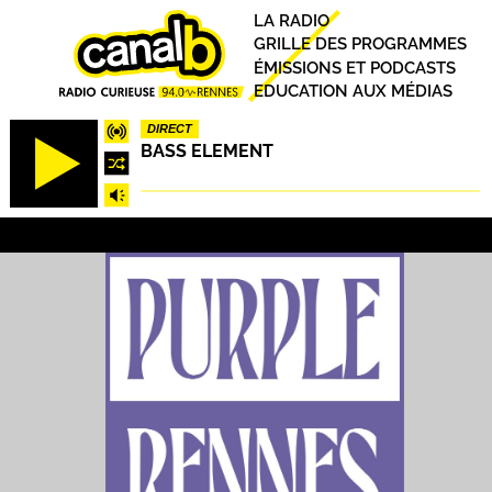
Aller
Principal
LA RADIO
au
GRILLE DES PROGRAMMES
contenu
ÉMISSIONS ET PODCASTS
principal
EDUCATION AUX MÉDIAS
DIRECT
BASS ELEMENT