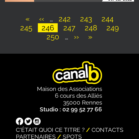
Première
«
Page
‹‹
…
Page
242
Page
243
Page
244
Page
245
page
précédente
Page
246
Page
247
Page
248
Page
249
Pagination
Page
250
…
Page
››
Dernière
»
suivante
page
Maison des Associations
6 cours des Alliés
35000 Rennes
Studio : 02 99 52 77 66
C'ÉTAIT QUOI CE TITRE ?
CONTACTS
PARTENAIRES
SPOTS