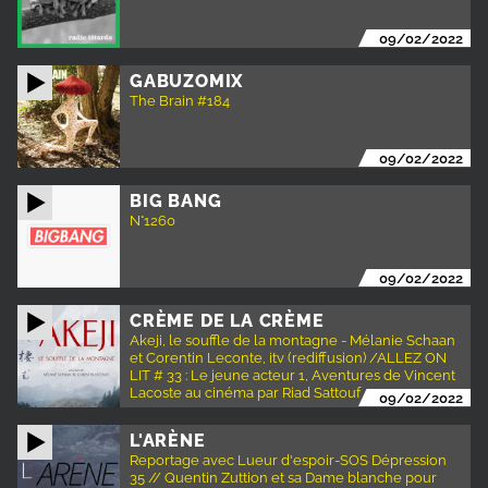
09/02/2022
GABUZOMIX
The Brain #184
09/02/2022
BIG BANG
N°1260
09/02/2022
CRÈME DE LA CRÈME
Akeji, le souffle de la montagne - Mélanie Schaan
et Corentin Leconte, itv (rediffusion) /ALLEZ ON
LIT # 33 : Le jeune acteur 1, Aventures de Vincent
Lacoste au cinéma par Riad Sattouf
09/02/2022
L'ARÈNE
Reportage avec Lueur d'espoir-SOS Dépression
35 // Quentin Zuttion et sa Dame blanche pour