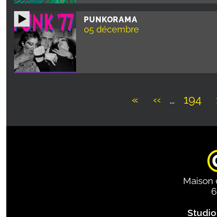
PUNKORAMA
05 décembre
Première
«
Page
‹‹
…
Page
194
page
précédente
Pagination
Maison 
6
Studio 