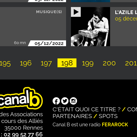
MUSIQUE(S)
L'AZILE 
05 déc
60 mn
05/12/2022
Page
195
Page
196
Page
197
Page
198
Page
199
Page
200
Pa
201
C'ÉTAIT QUOI CE TITRE ?
CO
des Associations
PARTENAIRES
SPOTS
 cours des Alliés
Canal B est une radio
FERAROCK
35000 Rennes
: 02 99 52 77 66