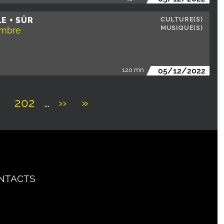
LE + SÛR
CULTURE(S)
MUSIQUE(S)
embre
120 mn
05/12/2022
ge
Page
202
…
Page
››
Dernière
»
suivante
page
NTACTS