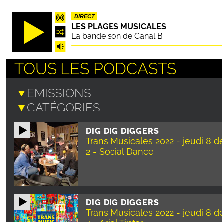
Aller
DIRECT
au
LES PLAGES MUSICALES
contenu
La bande son de Canal B
principal
TOUS LES PODCASTS
DIG DIG DIGGERS
Trans Musicales 2022 - jeudi 8 
2 - Social Dance
DIG DIG DIGGERS
Trans Musicales 2022 - jeudi 8 