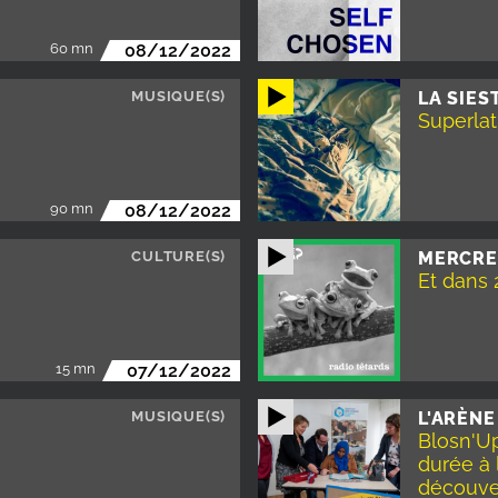
60 mn
08/12/2022
MUSIQUE(S)
LA SIES
Superlati
90 mn
08/12/2022
CULTURE(S)
MERCRE
Et dans 
15 mn
07/12/2022
MUSIQUE(S)
L'ARÈNE
Blosn'Up
durée à 
découve