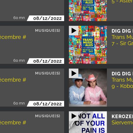
5 - Asté
60 mn
08/12/2022
MUSIQUE(S)
DIG DIG
décembre #
Trans Mu
7 - Sir 
60 mn
08/12/2022
MUSIQUE(S)
DIG DIG
décembre #
Trans Mu
9 - Kob
60 mn
08/12/2022
MUSIQUE(S)
KEROZE
décembre #
Siervern