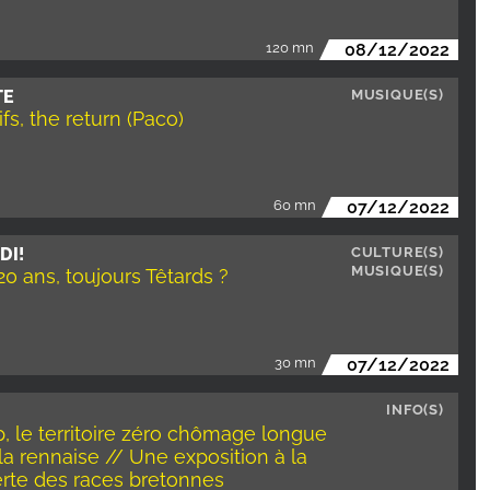
120 mn
08/12/2022
TE
MUSIQUE(S)
fs, the return (Paco)
60 mn
07/12/2022
DI!
CULTURE(S)
MUSIQUE(S)
20 ans, toujours Têtards ?
30 mn
07/12/2022
INFO(S)
, le territoire zéro chômage longue
la rennaise // Une exposition à la
rte des races bretonnes