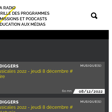
A RADIO
rincipal
RILLE DES PROGRAMMES
MISSIONS ET PODCASTS
DUCATION AUX MÉDIAS
 DIGGERS
MUSIQUE(S)
sicales 2022 - jeudi 8 décembre #
ire
60 mn
08/12/2022
 DIGGERS
MUSIQUE(S)
sicales 2022 - jeudi 8 décembre #