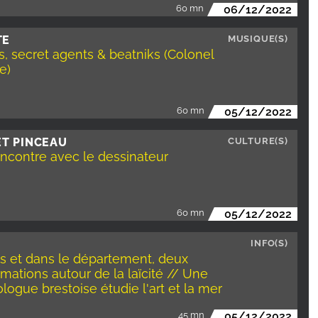
60 mn
06/12/2022
TE
MUSIQUE(S)
, secret agents & beatniks (Colonel
e)
60 mn
05/12/2022
ET PINCEAU
CULTURE(S)
ncontre avec le dessinateur
60 mn
05/12/2022
INFO(S)
s et dans le département, deux
ations autour de la laïcité // Une
logue brestoise étudie l'art et la mer
45 mn
05/12/2022