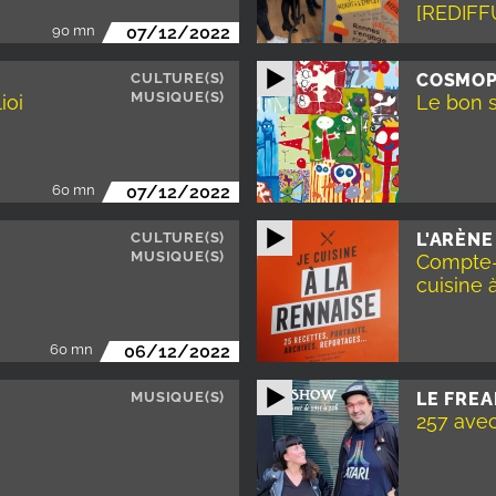
[REDIFF
90 mn
07/12/2022
CULTURE(S)
COSMOP
MUSIQUE(S)
ioi
Le bon s
60 mn
07/12/2022
CULTURE(S)
L'ARÈNE
MUSIQUE(S)
Compte-
cuisine 
60 mn
06/12/2022
MUSIQUE(S)
LE FRE
257 ave