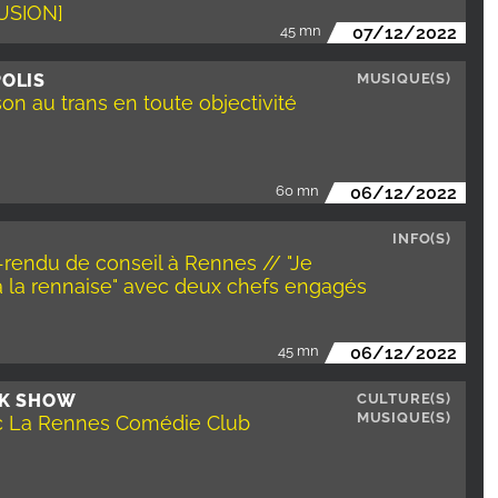
USION]
45 mn
07/12/2022
OLIS
MUSIQUE(S)
on au trans en toute objectivité
60 mn
06/12/2022
INFO(S)
rendu de conseil à Rennes // "Je
à la rennaise" avec deux chefs engagés
45 mn
06/12/2022
AK SHOW
CULTURE(S)
MUSIQUE(S)
c La Rennes Comédie Club