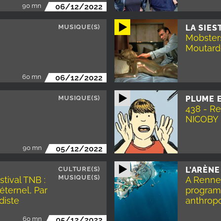
90 mn
06/12/2022
MUSIQUE(S)
LA SIES
Mobsters
Moutard
60 mn
06/12/2022
MUSIQUE(S)
PLUME 
438 - Re
NICOBY
90 mn
05/12/2022
CULTURE(S)
L'ARÈNE
MUSIQUE(S)
stival TNB :
A Renne
éternel, Par
programm
diste
anthropo
60 mn
05/12/2022