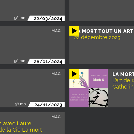
58 mn
22/03/2024
MAG
LA MORT TOUT UN ART
22 décembre 2023
58 mn
26/01/2024
MAG
LA MOR
L’art de
Catherin
58 mn
24/11/2023
MAG
es avec Laure
de la Cie La mort