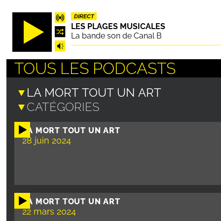
Aller
DIRECT
au
LES PLAGES MUSICALES
contenu
La bande son de Canal B
principal
TOUS LES PODCASTS
LA MORT TOUT UN ART
28 juin 2024
LA MORT TOUT UN ART
22 mars 2024