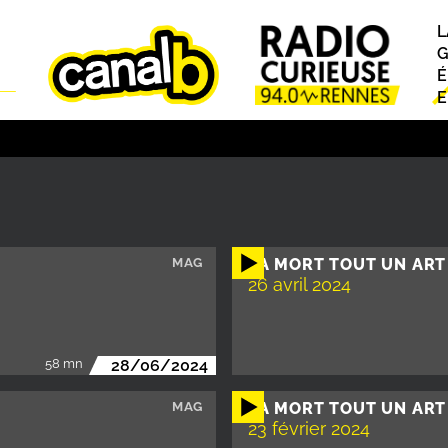
L
P
G
É
E
MAG
LA MORT TOUT UN ART
26 avril 2024
58 mn
28/06/2024
MAG
LA MORT TOUT UN ART
23 février 2024