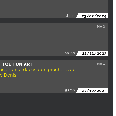
58 mn
23/02/2024
MAG
58 mn
22/12/2023
T TOUT UN ART
MAG
 raconter le décès d’un proche avec
e Denis
58 mn
27/10/2023