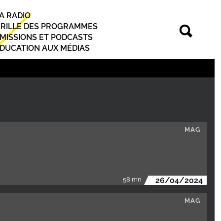
A RADIO
rincipal
RILLE DES PROGRAMMES
MISSIONS ET PODCASTS
DUCATION AUX MÉDIAS
MAG
58 mn
26/04/2024
MAG