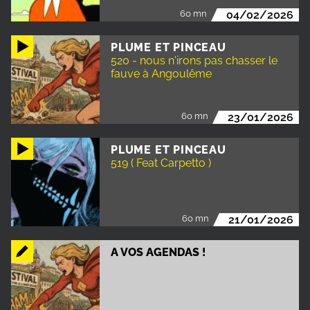
60 mn
04/02/2026
PLUME ET PINCEAU
520 - nous n'irons pas chasser le
fauve à Angoulême
60 mn
23/01/2026
PLUME ET PINCEAU
519 ( Feat Carpetto )
60 mn
21/01/2026
A VOS AGENDAS !