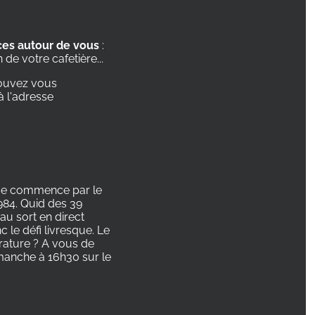
ces autour de vous
:
de votre cafetière...
 pouvez vous
à l'adresse
rcice commence par le
984. Quid des 39
au sort en direct
 le défi livresque. Le
érature ? A vous de
dimanche à 16h30 sur le