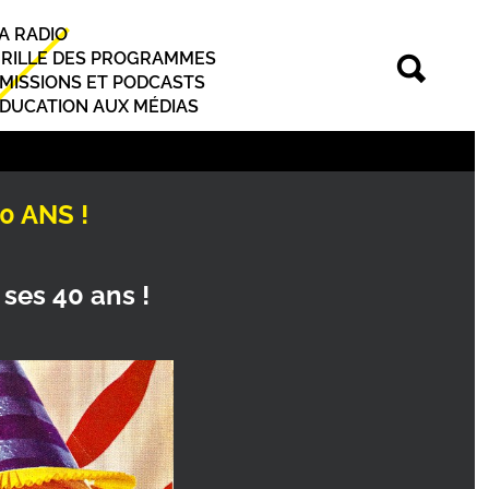
A RADIO
rincipal
RILLE DES PROGRAMMES
MISSIONS ET PODCASTS
DUCATION AUX MÉDIAS
0 ANS !
 ses 40 ans !