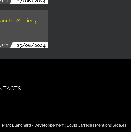
5 mn
07/06/2024
auche // Thierry,
5 mn
25/06/2024
NTACTS
 :
Marc Blanchard
- Développement :
Louis Carrese
|
Mentions légales