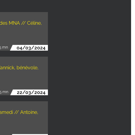
l des MNA // Céline,
5 mn
04/03/2024
Yannick, bénévole,
5 mn
22/03/2024
amedi // Antoine,