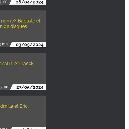
5 mn
08/04/2024
n nom // Baptiste et
on de disques
5 mn
03/05/2024
anal B // Franck,
5 mn
27/05/2024
milla et Eric,