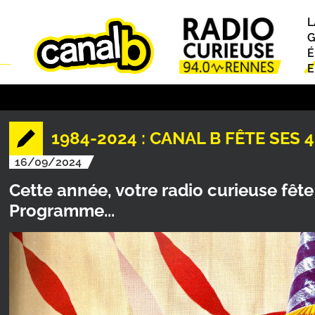
L
P
G
É
E
1984-2024 : CANAL B FÊTE SES 4
16/09/2024
Cette année, votre radio curieuse fête
Programme...