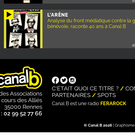
4
L'ARÈNE
Analyse du front médiatique contre la g
bénévole, raconte 40 ans à Canal B
4
C'ÉTAIT QUOI CE TITRE ?
CO
des Associations
PARTENAIRES
SPOTS
 cours des Alliés
Canal B est une radio
FERAROCK
35000 Rennes
: 02 99 52 77 66
© Canal B 2026
| Graphisme