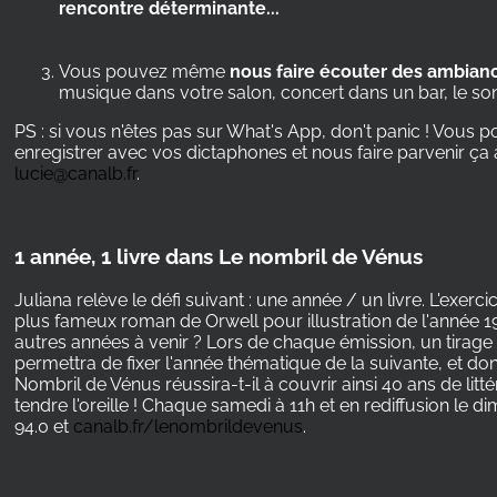
rencontre déterminante...
Vous pouvez même
nous faire écouter des ambian
musique dans votre salon, concert dans un bar, le son 
PS : si vous n'êtes pas sur What's App, don't panic ! Vous
enregistrer avec vos dictaphones et nous faire parvenir ça 
lucie@canalb.fr
.
1 année, 1 livre dans Le nombril de Vénus
Juliana relève le défi suivant : une année / un livre. L'exe
plus fameux roman de Orwell pour illustration de l'année 1
autres années à venir ? Lors de chaque émission, un tirage 
permettra de fixer l'année thématique de la suivante, et donc
Nombril de Vénus réussira-t-il à couvrir ainsi 40 ans de litt
tendre l'oreille ! Chaque samedi à 11h et en rediffusion le 
94.0 et
canalb.fr/lenombrildevenus
.