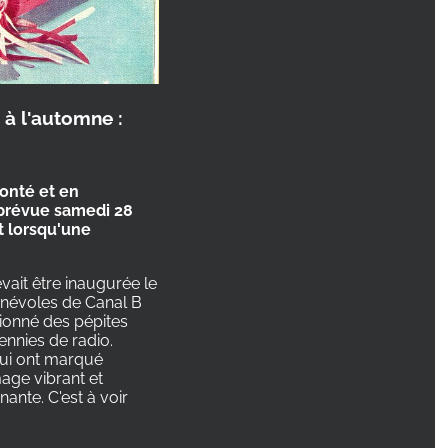
 à l'automne :
lonté et en
 prévue samedi 28
t lorsqu'une
vait être inaugurée le
énévoles de Canal B
tionné des pépites
ennies de radio.
qui ont marqué
mage vibrant et
ante. C'est à voir