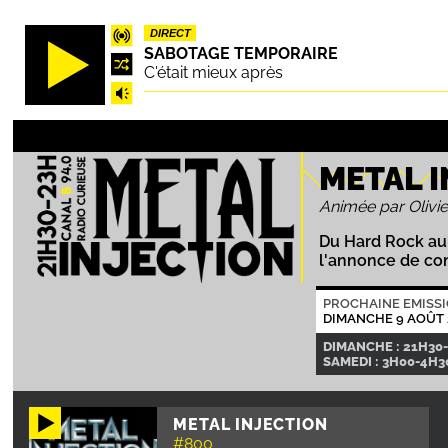
Aller
DIRECT
au
SABOTAGE TEMPORAIRE
contenu
C'était mieux après
principal
METAL 
Animée par Olivie
Du Hard Rock au 
l'annonce de con
PROCHAINE EMISS
DIMANCHE 9 AOÛT 
DIMANCHE : 21H30
SAMEDI : 3H00-4H30
METAL INJECTION
#800