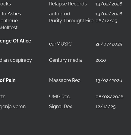
nocks
Relapse Records
13/02/2026
 to Ashes
autoprod
13/02/2026
gentreue
Purity Throught Fire
06/12/25
@Hellfest
enge Of Alice
earMUSIC
25/07/2025
dian cospiracy
Century media
2010
Massacre Rec.
13/02/2026
of Pain
rth
UMG Rec.
08/08/2026
ngenja veren
Signal Rex
12/12/25