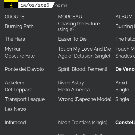
15/02/2026
90 mn
GROUPE
MORCEAU
ALBUM
Chasing the Future
Burning Path
Burning 
(single)
The Hara
Easier To Die
The Fall
Myrkur
Touch My Love And Die
Touch M
Obscure Fate
Age of Delusion (single)
Shades o
Ponte del Diavolo
Spirit, Blood, Ferment!
De Veno
Azketem
Riven Astay
Amid
Def Leppard
Hello America
Single
Transport League
Wrong (Depeche Mode)
Single
Les News
Inthraced
Neon Frontiers (single)
Constell