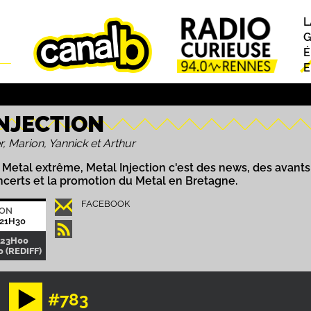
L
P
G
É
E
INJECTION
r, Marion, Yannick et Arthur
Metal extrême, Metal Injection c'est des news, des avants 
certs et la promotion du Metal en Bretagne.
FACEBOOK
ION
21H30
-23H00
 (REDIFF)
#783