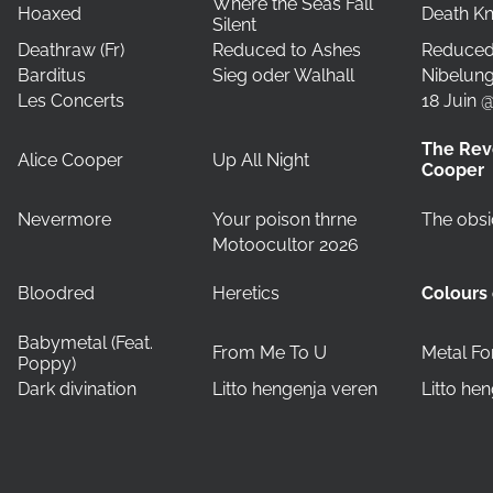
Where the Seas Fall
Hoaxed
Death K
Silent
Deathraw (Fr)
Reduced to Ashes
Reduced
Barditus
Sieg oder Walhall
Nibelun
Les Concerts
18 Juin 
The Rev
Alice Cooper
Up All Night
Cooper
Nevermore
Your poison thrne
The obsi
Motoocultor 2026
Bloodred
Heretics
Colours 
Babymetal (Feat.
From Me To U
Metal Fo
Poppy)
Dark divination
Litto hengenja veren
Litto he