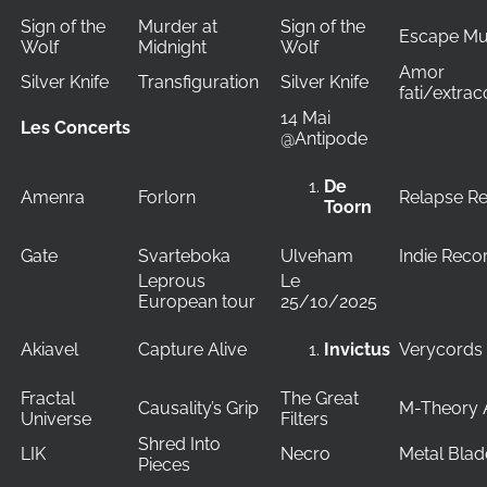
Sign of the
Murder at
Sign of the
Escape Mu
Wolf
Midnight
Wolf
Amor
Silver Knife
Transfiguration
Silver Knife
fati/extra
14 Mai
Les Concerts
@Antipode
De
Amenra
Forlorn
Relapse R
Toorn
Gate
Svarteboka
Ulveham
Indie Reco
Leprous
Le
European tour
25/10/2025
Akiavel
Capture Alive
Verycords
Invictus
Fractal
The Great
Causality’s Grip
M-Theory 
Universe
Filters
Shred Into
LIK
Necro
Metal Blad
Pieces