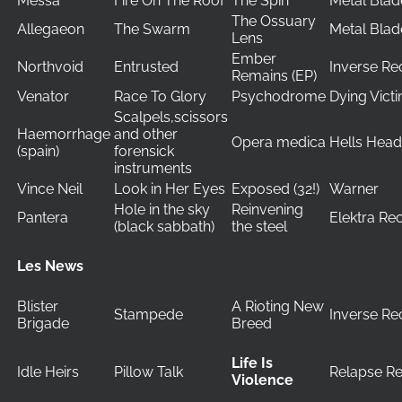
Messa
Fire On The Roof
The Spin
Metal Blad
The Ossuary
Allegaeon
The Swarm
Metal Blad
Lens
Ember
Northvoid
Entrusted
Inverse Re
Remains (EP)
Venator
Race To Glory
Psychodrome
Dying Vict
Scalpels,scissors
Haemorrhage
and other
Opera medica
Hells Hea
(spain)
forensick
instruments
Vince Neil
Look in Her Eyes
Exposed (32!)
Warner
Hole in the sky
Reinvening
Pantera
Elektra Re
(black sabbath)
the steel
Les News
Blister
A Rioting New
Stampede
Inverse Re
Brigade
Breed
Life Is
Idle Heirs
Pillow Talk
Relapse R
Violence