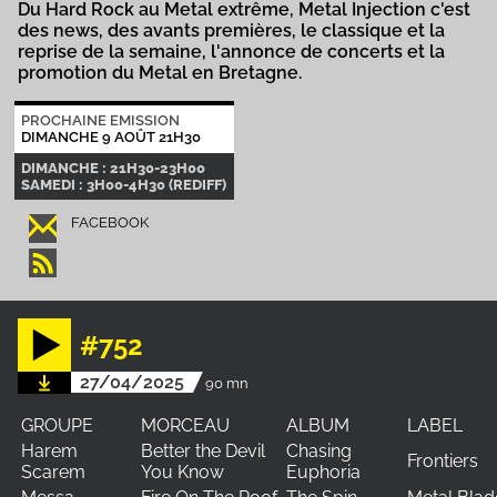
Du Hard Rock au Metal extrême, Metal Injection c'est
des news, des avants premières, le classique et la
reprise de la semaine, l'annonce de concerts et la
promotion du Metal en Bretagne.
PROCHAINE EMISSION
DIMANCHE 9 AOÛT 21H30
DIMANCHE : 21H30-23H00
SAMEDI : 3H00-4H30 (REDIFF)
FACEBOOK
#752
27/04/2025
90 mn
GROUPE
MORCEAU
ALBUM
LABEL
Harem
Better the Devil
Chasing
Frontiers
Scarem
You Know
Euphoria