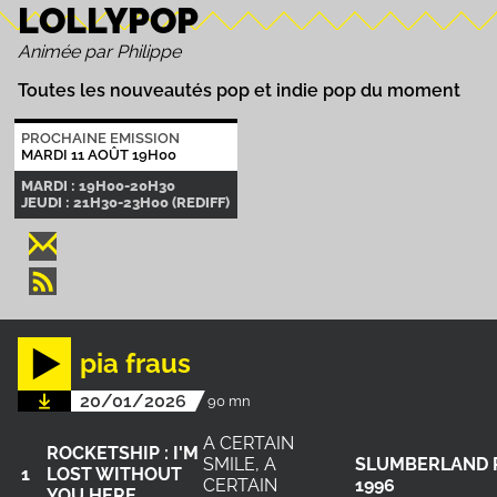
LOLLYPOP
Animée par Philippe
Toutes les nouveautés pop et indie pop du moment
PROCHAINE EMISSION
MARDI 11 AOÛT 19H00
MARDI : 19H00-20H30
JEUDI : 21H30-23H00 (REDIFF)
pia fraus
20/01/2026
90 mn
A CERTAIN
ROCKETSHIP : I'M
SMILE, A
SLUMBERLAND 
1
LOST WITHOUT
CERTAIN
1996
YOU HERE