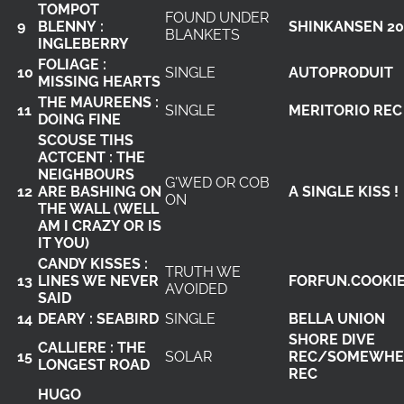
TOMPOT
FOUND UNDER
9
BLENNY :
SHINKANSEN 2
BLANKETS
INGLEBERRY
FOLIAGE :
10
SINGLE
AUTOPRODUIT
MISSING HEARTS
THE MAUREENS :
11
SINGLE
MERITORIO REC
DOING FINE
SCOUSE TIHS
ACTCENT : THE
NEIGHBOURS
G'WED OR COB
12
ARE BASHING ON
A SINGLE KISS !
ON
THE WALL (WELL
AM I CRAZY OR IS
IT YOU)
CANDY KISSES :
TRUTH WE
13
LINES WE NEVER
FORFUN.COOKI
AVOIDED
SAID
14
DEARY : SEABIRD
SINGLE
BELLA UNION
SHORE DIVE
CALLIERE : THE
15
SOLAR
REC/SOMEWHE
LONGEST ROAD
REC
HUGO