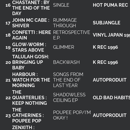
CHASTANET : BY
16
SINGLE
HOT PUMA REC
THE END OF THE
DAY
JOHN MC CABE :
RUMMAGE
17
SUBJANGLE
SHIVER
THROUGH
CONFETTI : HERE
RETROSPECTIVE
18
VINYL JAPAN 19
AGAIN
E.P.
GLOW-WORM :
19
GLIMMER
K REC 1996
STARS ABOVE
TALULAH GOSH:
20
BRINGING UP
BACKWASH
K REC 1996
BABY
HARBOUR :
SONGS FROM
21
WATCH FOR THE
THE END OF
AUTOPRODUIT
MORNING
LAST YEAR
THE
SHADOWLESS
22
QUARTERLIES :
OLD BAD HABIT
CEILING EP
KEEP NOTHING
THE
POUPEE POP/I'M
23
CATHERINES :
AUTOPRODUIT
OKAY !
POUPEE POP
ZENXITH :