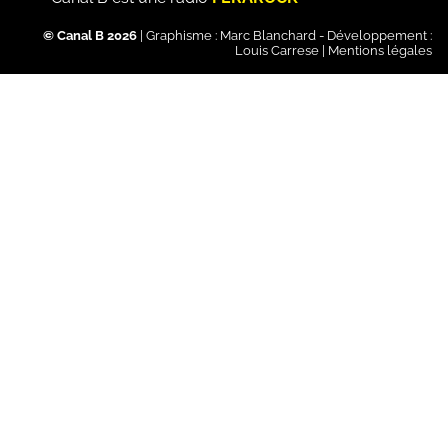
© Canal B 2026
| Graphisme :
Marc Blanchard
- Développement :
Louis Carrese
|
Mentions légales