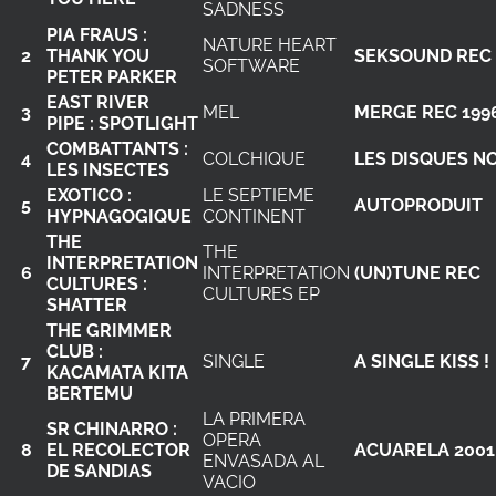
SADNESS
PIA FRAUS :
NATURE HEART
2
THANK YOU
SEKSOUND REC 
SOFTWARE
PETER PARKER
EAST RIVER
3
MEL
MERGE REC 199
PIPE : SPOTLIGHT
COMBATTANTS :
4
COLCHIQUE
LES DISQUES N
LES INSECTES
EXOTICO :
LE SEPTIEME
5
AUTOPRODUIT
HYPNAGOGIQUE
CONTINENT
THE
THE
INTERPRETATION
6
INTERPRETATION
(UN)TUNE REC
CULTURES :
CULTURES EP
SHATTER
THE GRIMMER
CLUB :
7
SINGLE
A SINGLE KISS !
KACAMATA KITA
BERTEMU
LA PRIMERA
SR CHINARRO :
OPERA
8
EL RECOLECTOR
ACUARELA 2001
ENVASADA AL
DE SANDIAS
VACIO