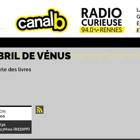
L
P
G
É
E
BRIL DE VÉNUS
rle des livres
ION
H00
H30
17H00 (REDIFF)