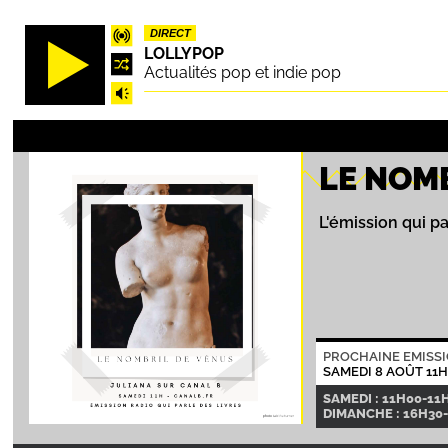
Aller
DIRECT
au
LOLLYPOP
contenu
Actualités pop et indie pop
principal
LE NOM
L'émission qui pa
PROCHAINE EMISS
SAMEDI 8 AOÛT 11
SAMEDI : 11H00-11
DIMANCHE : 16H30-