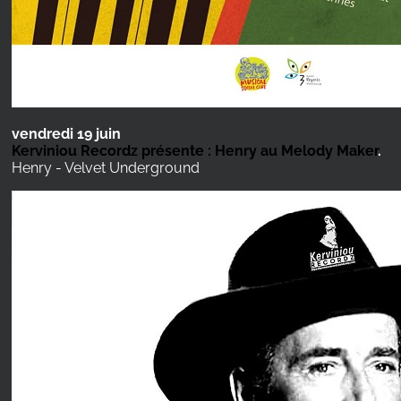
vendredi 19 juin
Kerviniou Recordz présente : Henry au Melody Maker
.
Henry - Velvet Underground