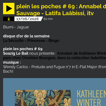
plein les poches # 69 : Annabel 
Sauvage - Latifa Laâbissi, itv
17/06/2026
60 mn
Blumi - Jaguar
disque d'or de la semaine
La Sécurité - Princesse - Bingo
plein les poches # 69
Soazig Le Bail
nous présente :
Annabel de Kathleen Winter,
paru chez Christian Bourgois, dans la collection Satellit
musique :
Wendy Carlos - Prelude and Fugue n°7 in E-Flat Major (fr
Bach)