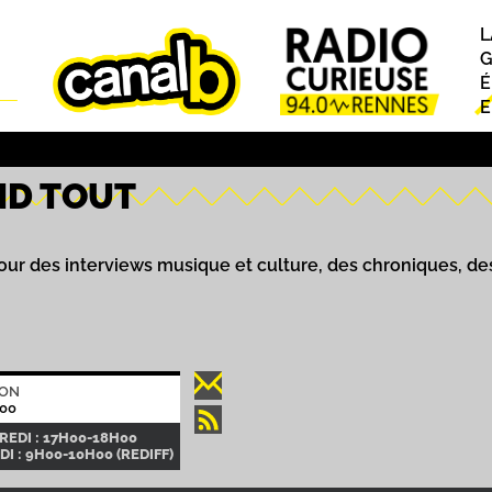
L
P
G
É
E
ND TOUT
our des interviews musique et culture, des chroniques, de
ION
00
EDI : 17H00-18H00
I : 9H00-10H00 (REDIFF)