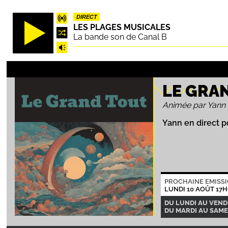
Aller
DIRECT
au
LES PLAGES MUSICALES
contenu
La bande son de Canal B
principal
LE GRA
Animée par Yann
Yann en direct p
PROCHAINE EMISS
LUNDI 10 AOÛT 17H
DU LUNDI AU VENDR
DU MARDI AU SAMED