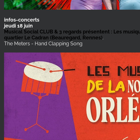
infos-concerts
jeudi 18 juin
Musical Social CLUB & 3 regards présentent : Les musiqu
quartier Le Cadran (Beauregard, Rennes)
.
The Meters - Hand Clapping Song