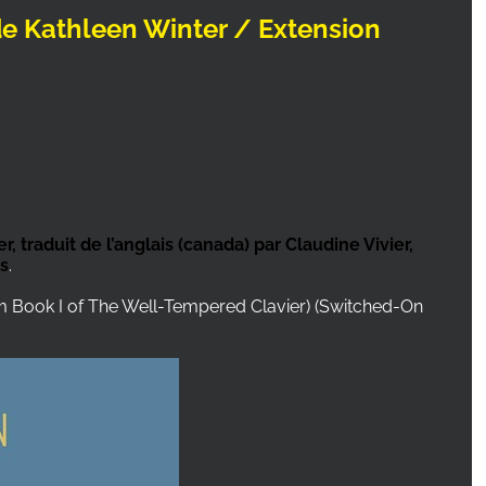
de Kathleen Winter / Extension
 traduit de l’anglais (canada) par Claudine Vivier,
es
.
om Book I of The Well-Tempered Clavier) (Switched-On