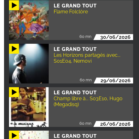
LE GRAND TOUT
Flame Folclòre
60 mn
30/06/2026
LE GRAND TOUT
Les Horizons partagés avec...
S01E04, Nemovi
60 mn
29/06/2026
LE GRAND TOUT
Champ libre à... S03E10, Hugo
(Megadisq)
60 mn
26/06/2026
LE GRAND TOUT