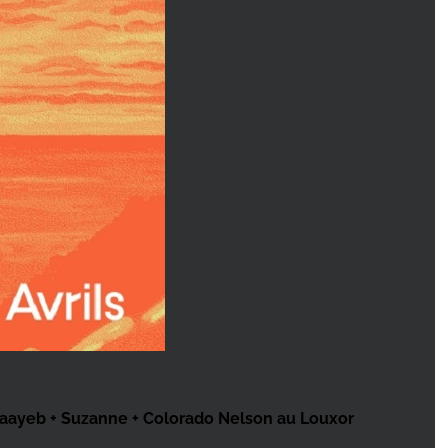
a Raayeb + Suzanne + Colorado Nelson au Louxor