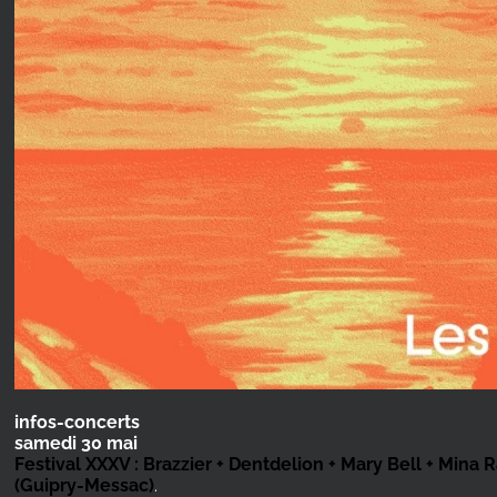
infos-concerts
samedi 30 mai
Festival XXXV : Brazzier + Dentdelion + Mary Bell + Min
(Guipry-Messac)
.