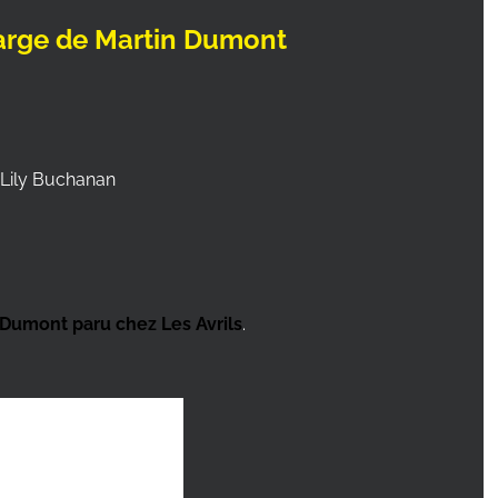
large de Martin Dumont
 Lily Buchanan
 Dumont paru chez Les Avrils
.