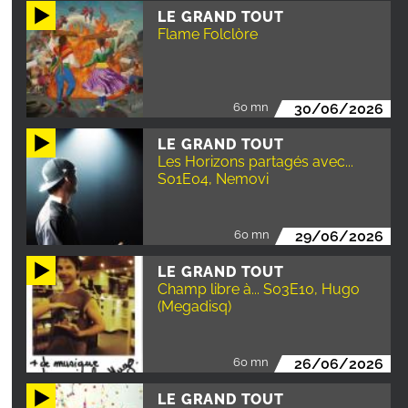
LE GRAND TOUT
Flame Folclòre
60 mn
30/06/2026
LE GRAND TOUT
Les Horizons partagés avec...
S01E04, Nemovi
60 mn
29/06/2026
LE GRAND TOUT
Champ libre à... S03E10, Hugo
(Megadisq)
60 mn
26/06/2026
LE GRAND TOUT