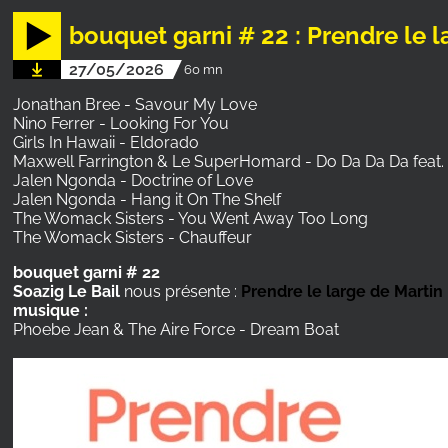
bouquet garni # 22 : Prendre le 
27/05/2026
60 mn
Jonathan Bree - Savour My Love
Nino Ferrer - Looking For You
Girls In Hawaii - Eldorado
Maxwell Farrington & Le SuperHomard - Do Da Da Da feat.
Jalen Ngonda - Doctrine of Love
Jalen Ngonda - Hang it On The Shelf
The Womack Sisters - You Went Away Too Long
The Womack Sisters - Chauffeur
bouquet garni # 22
Soazig Le Bail
nous présente :
Prendre le large de Martin
musique :
Phoebe Jean & The Aire Force - Dream Boat