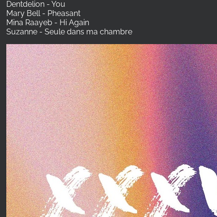
Dentdelion - You
Mary Bell - Pheasant
Mina Raayeb - Hi Again
Suzanne - Seule dans ma chambre