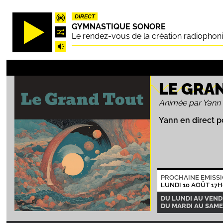
Aller
DIRECT
au
GYMNASTIQUE SONORE
contenu
Le rendez-vous de la création radiophon
principal
LE GRA
Animée par Yann
Yann en direct p
PROCHAINE EMISS
LUNDI 10 AOÛT 17H
DU LUNDI AU VENDR
DU MARDI AU SAMED