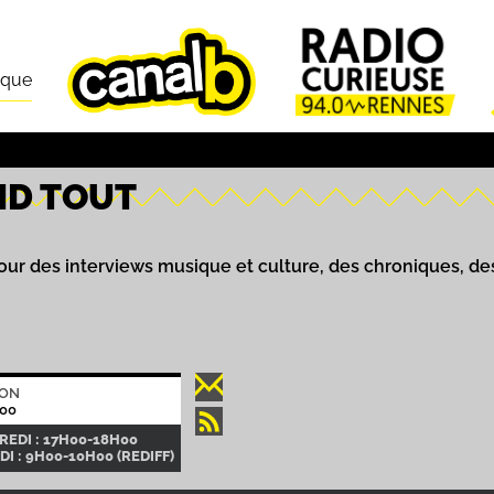
ique
ND TOUT
our des interviews musique et culture, des chroniques, de
ION
00
EDI : 17H00-18H00
I : 9H00-10H00 (REDIFF)