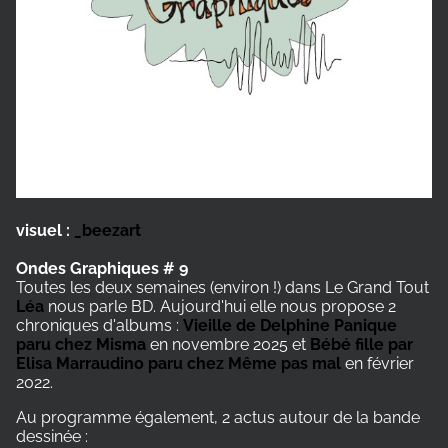
visuel :
_beezart
Ondes Graphiques # 9
Toutes les deux semaines (environ !) dans Le Grand Tout
Léa
nous parle BD. Aujourd'hui elle nous propose 2
chroniques d'albums :
Vieille de Delphine Panique
paru chez Misma
en novembre 2025 et
Bébé fille par
Elisa Marraudino paru chez Même pas mal
en février
2022.
Au programme également, 2 actus autour de la bande
dessinée :