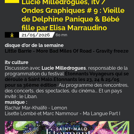
Lucie Milledrogues, itv /
Ondes Graphiques # 9 : Vieille
de Delphine Panique & Bébé
fille par Elisa Marraudino
21/05/2026
60 mn
disque d'or de la semaine
Little Barrie - More Bad Miles Of Road - Gravity freeze
itv culture
Discussion avec
Lucie Milledrogues
, responsable de la
programmation du festival
Étonnants Voyageurs qui se
déroule à Saint Malo.Etonnants les 23, 24 & 25/05
pour sa 36ème édition
. Au programme des rencontres,
des concerts, des spectacles, du cinéma... Et un pays
invité : le Liban.
musique :
Bachar Mar-Khalifé - Lemon
Lisette Lombé et Marc Nammour - Ma Langue Part I