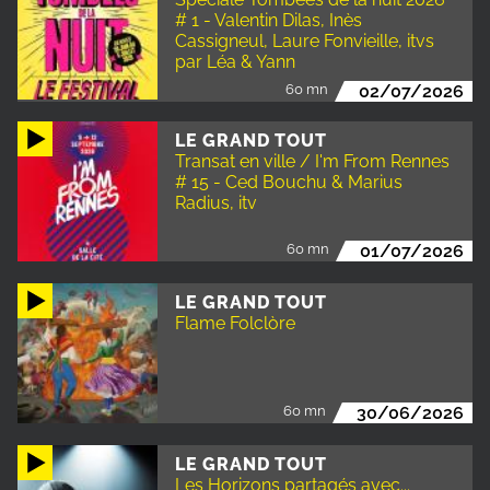
# 1 - Valentin Dilas, Inès
Cassigneul, Laure Fonvieille, itvs
par Léa & Yann
60 mn
02/07/2026
LE GRAND TOUT
Transat en ville / I'm From Rennes
# 15 - Ced Bouchu & Marius
Radius, itv
60 mn
01/07/2026
LE GRAND TOUT
Flame Folclòre
60 mn
30/06/2026
LE GRAND TOUT
Les Horizons partagés avec...