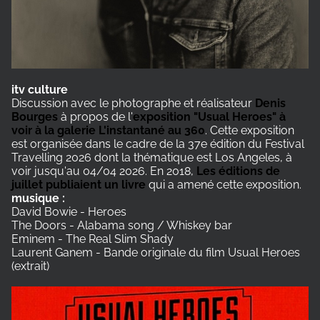
itv culture
Discussion avec le photographe et réalisateur
Denis
Bourges
à propos de l'
exposition "Usual Heroes" à
voir à la galerie L'instantané au 360
. Cette exposition
est organisée dans le cadre de la 37e édition du Festival
Travelling 2026 dont la thématique est Los Angeles, à
voir jusqu'au 04/04 2026. En 2018,
Les éditions de
juillet publiaient un livre
qui a amené cette exposition.
musique :
David Bowie - Heroes
The Doors - Alabama song / Whiskey bar
Eminem - The Real Slim Shady
Laurent Ganem - Bande originale du film Usual Heroes
(extrait)