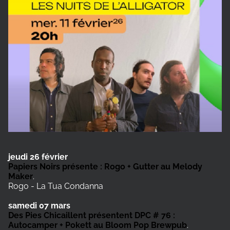
jeudi 26 février
Papiers Noirs présente : Rogo + Gutter au Melody
Maker
.
Rogo - La Tua Condanna
samedi 07 mars
Des Pies Chicaillent présentent DPC # 76 :
Autocamper + Pokett au Bloom Pop Brewpub
.