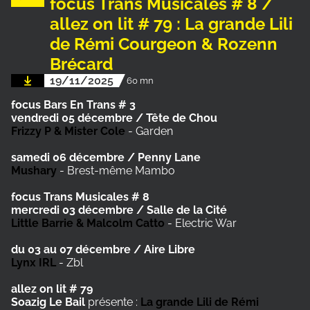
focus Trans Musicales # 8 /
allez on lit # 79 : La grande Lili
de Rémi Courgeon & Rozenn
Brécard
19/11/2025
60 mn
focus Bars En Trans # 3
vendredi 05 décembre / Tête de Chou
Frizzy P & Mister Cole
- Garden
samedi 06 décembre / Penny Lane
Mushary
- Brest-même Mambo
focus Trans Musicales # 8
mercredi 03 décembre / Salle de la Cité
Little Barrie & Malcolm Catto
- Electric War
du 03 au 07 décembre / Aire Libre
Lynx IRL
- Zbl
allez on lit # 79
Soazig Le Bail
présente :
La grande Lili de Rémi