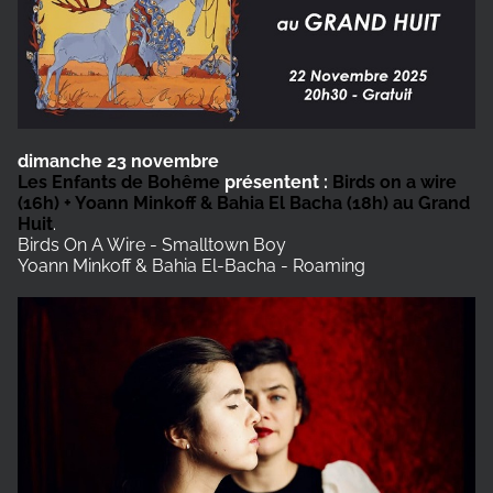
dimanche 23 novembre
Les Enfants de Bohême
présentent :
Birds on a wire
(16h) + Yoann Minkoff & Bahia El Bacha (18h) au Grand
Huit
.
Birds On A Wire - Smalltown Boy
Yoann Minkoff & Bahia El-Bacha - Roaming