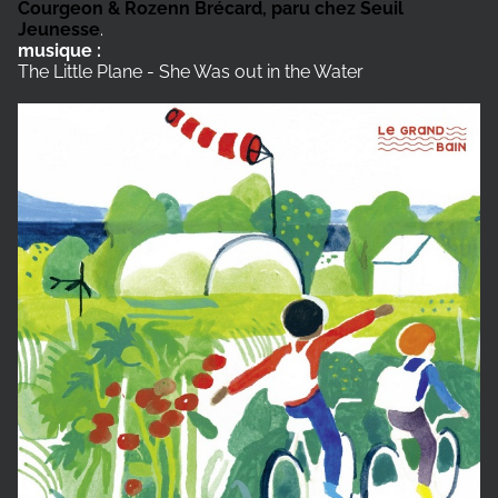
Courgeon & Rozenn Brécard, paru chez Seuil
Jeunesse
.
musique :
The Little Plane - She Was out in the Water