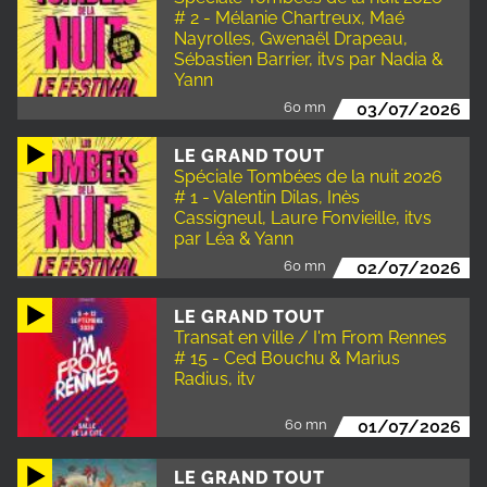
# 2 - Mélanie Chartreux, Maé
Nayrolles, Gwenaël Drapeau,
Sébastien Barrier, itvs par Nadia &
Yann
60 mn
03/07/2026
LE GRAND TOUT
Spéciale Tombées de la nuit 2026
# 1 - Valentin Dilas, Inès
Cassigneul, Laure Fonvieille, itvs
par Léa & Yann
60 mn
02/07/2026
LE GRAND TOUT
Transat en ville / I'm From Rennes
# 15 - Ced Bouchu & Marius
Radius, itv
60 mn
01/07/2026
LE GRAND TOUT