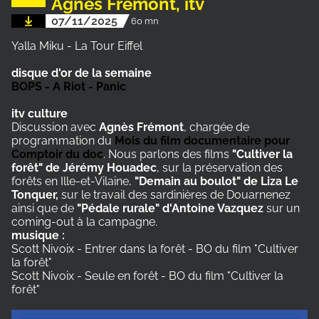
Agnès Frémont, itv
07/11/2025
60 mn
Yalla Miku - La Tour Eiffel
disque d'or de la semaine
BOPS - A Riot - Panic
itv culture
Discussion avec
Agnès Frémont
, chargée de
programmation du
Mois du film documentaire pour
Comptoir du doc
. Nous parlons des films
"Cultiver la
forêt" de Jérémy Houadec
, sur la préservation des
forêts en Ille-et-Vilaine,
"Demain au boulot" de Liza Le
Tonquer,
sur le travail des sardinières de Douarnenez
ainsi que de
"Pédale rurale" d'Antoine Vazquez
sur un
coming-out à la campagne.
musique :
Scott Nivoix - Entrer dans la forêt - BO du film "Cultiver
la forêt"
Scott Nivoix - Seule en forêt - BO du film "Cultiver la
forêt"