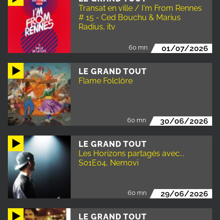
Transat en ville / I'm From Rennes
# 15 - Ced Bouchu & Marius
Radius, itv
60 mn
01/07/2026
LE GRAND TOUT
Flame Folclòre
60 mn
30/06/2026
LE GRAND TOUT
Les Horizons partagés avec...
S01E04, Nemovi
60 mn
29/06/2026
LE GRAND TOUT