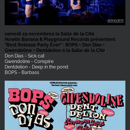
samedi 29 novembreà la Salle de la Cité
Howlin Banana & Playground Records présentent
"Best Release Party Ever" : BOPS + Don Dias +
Gwendoline + Dentdelion à la Salle de la Cité
.
Don Dias - Sick cat
Gwendoline - Conspire
Dentdelion - Deep in the pond
BOPS - Barbass