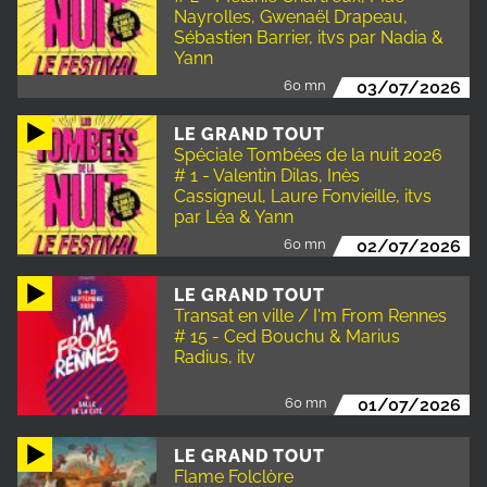
Nayrolles, Gwenaël Drapeau,
Sébastien Barrier, itvs par Nadia &
Yann
60 mn
03/07/2026
LE GRAND TOUT
Spéciale Tombées de la nuit 2026
# 1 - Valentin Dilas, Inès
Cassigneul, Laure Fonvieille, itvs
par Léa & Yann
60 mn
02/07/2026
LE GRAND TOUT
Transat en ville / I'm From Rennes
# 15 - Ced Bouchu & Marius
Radius, itv
60 mn
01/07/2026
LE GRAND TOUT
Flame Folclòre