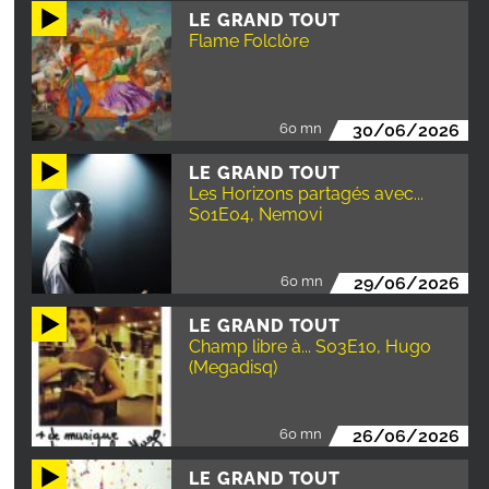
LE GRAND TOUT
Flame Folclòre
60 mn
30/06/2026
LE GRAND TOUT
Les Horizons partagés avec...
S01E04, Nemovi
60 mn
29/06/2026
LE GRAND TOUT
Champ libre à... S03E10, Hugo
(Megadisq)
60 mn
26/06/2026
LE GRAND TOUT