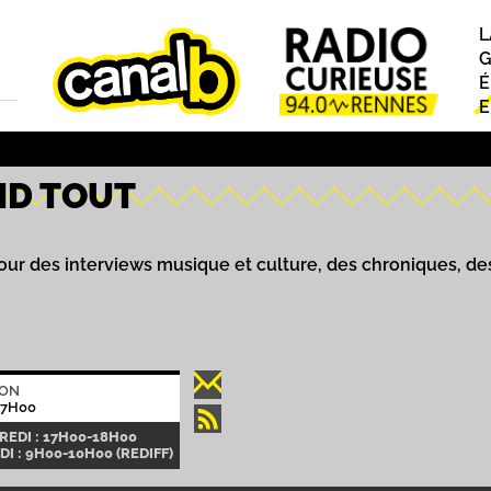
L
P
G
É
E
ND TOUT
our des interviews musique et culture, des chroniques, de
ION
17H00
EDI : 17H00-18H00
I : 9H00-10H00 (REDIFF)