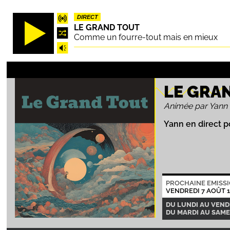
Aller
DIRECT
au
LE GRAND TOUT
contenu
Comme un fourre-tout mais en mieux
principal
LE GRA
Animée par Yann
Yann en direct p
PROCHAINE EMISS
VENDREDI 7 AOÛT 
DU LUNDI AU VENDR
DU MARDI AU SAMED