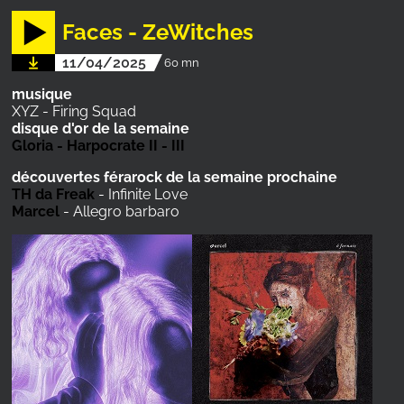
Faces - ZeWitches
11/04/2025
60 mn
musique
XYZ - Firing Squad
disque d'or de la semaine
Gloria - Harpocrate II - III
découvertes férarock de la semaine prochaine
TH da Freak
- Infinite Love
Marcel
- Allegro barbaro