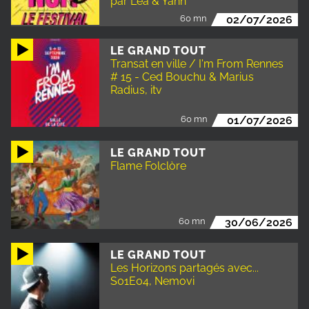
par Léa & Yann
60 mn
02/07/2026
LE GRAND TOUT
Transat en ville / I'm From Rennes
# 15 - Ced Bouchu & Marius
Radius, itv
60 mn
01/07/2026
LE GRAND TOUT
Flame Folclòre
60 mn
30/06/2026
LE GRAND TOUT
Les Horizons partagés avec...
S01E04, Nemovi