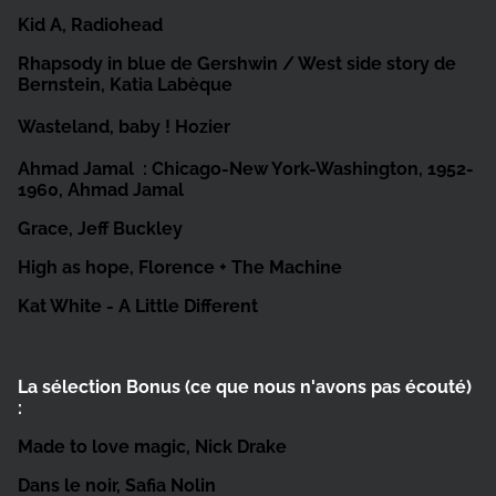
Kid A,
Radiohead
Rhapsody in blue de Gershwin / West side story de
Bernstein
, Katia Labèque
Wasteland, baby !
Hozier
Ahmad Jamal : Chicago-New York-Washington, 1952-
1960
, Ahmad Jamal
Grace
, Jeff Buckley
High as hope,
Florence + The Machine
Kat White - A Little Different
La sélection Bonus (ce que nous n'avons pas écouté)
:
Made to love magic,
Nick Drake
Dans le noir, Safia Nolin