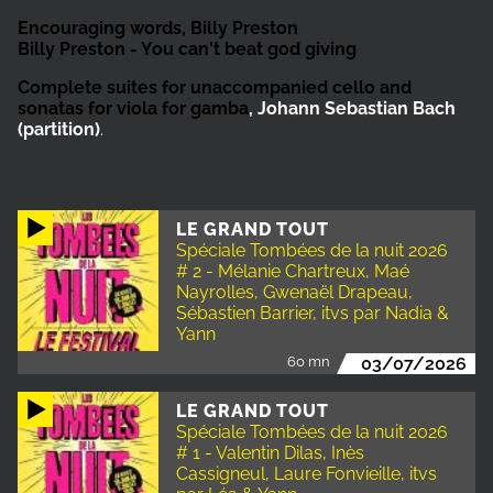
Encouraging words,
Billy Preston
Billy Preston - You can't beat god giving
Complete suites for unaccompanied cello and
sonatas for viola for gamba
, Johann Sebastian Bach
(partition)
.
LE GRAND TOUT
Spéciale Tombées de la nuit 2026
# 2 - Mélanie Chartreux, Maé
Nayrolles, Gwenaël Drapeau,
Sébastien Barrier, itvs par Nadia &
Yann
60 mn
03/07/2026
LE GRAND TOUT
Spéciale Tombées de la nuit 2026
# 1 - Valentin Dilas, Inès
Cassigneul, Laure Fonvieille, itvs