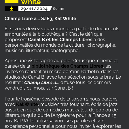
White
29/11/2024
60 mn
Champ Libre à... S2E3, Kat White
Et si vous deviez vous raconter à partir de documents
empruntés à la bibliothèque ? C'est le défi que
proposent
Canal B et les Champs Libres
à des
personnalités du monde de la culture : chorégraphe,
musicien, illustrateur, photographe…
Après une visite rapide au pôle 2 (musique, cinéma et
danse) de la
bibliothèque des Champs Libres
, les
invités se rendent au micro de Yann Barbotin, dans les
studios de Canal B, avec leur sélection sous le bras. Le
résultat :
Champ Libre à...
diffusé tous les derniers
vendredis du mois, sur Canal B !
Pour le troisième épisode de la saison 2 nous parlons
avec
Kat White
, musicien très touchant, épris de jazz
aussi bien que de comédies musicales, de pop ou de
littérature qui a quitté l’Angleterre pour la France à 15
ans. Kat White utilise sa voix, ses paroles et son
expérience personnelle pour nous inviter à explorer les