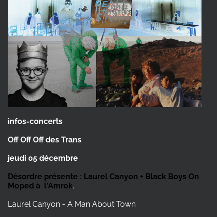
infos-concerts
Off Off Off des Trans
jeudi 05 décembre
Désordre présente : Laurel Canyon + Black Boys On
Moped à l'Amrok
.
Laurel Canyon - A Man About Town