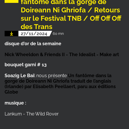
fantôme dans la gorge de
Doireann Ni Ghriofa / Retours
sur le Festival TNB / Off Off Off
des Trans
27/11/2024
60 mn
disque d'or de la semaine
Nick Wheeldon & Friends II - The Idealist - Make art
bouquet garni # 13
Soazig Le Bai
l nous présente
Un fantôme dans la
gorge de Doireann Ni Ghriofa traduit de l’anglais
(Irlande) par Elisabeth Peellaert, paru aux éditions
Globe
musique :
Lankum - The Wild Rover