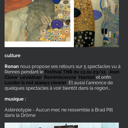
culture
Ronan
nous propose ses retours sur 5 spectacles vu à
Rennes pendant le
Festival TNB du 13 au 23/11
:
Jean
Clone
,
Léviathan
,
Reminiscencia
,
Hamlet
et enfin
Louder is not always clearer
. Et aussi l'annonce de
quelques spectacles à voir bientôt dans la région...
musique :
Astéréotypie - Aucun mec ne ressemble à Brad Pitt
dans la Drôme