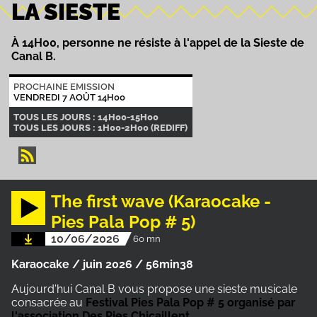
LA SIESTE
À 14H00, personne ne résiste à l'appel de la Sieste de
Canal B.
PROCHAINE EMISSION
VENDREDI 7 AOÛT 14H00
TOUS LES JOURS : 14H00-15H00
TOUS LES JOURS : 1H00-2H00 (REDIFF)
The first wave (Karaocake -
Pies Pala Pop # 5)
10/06/2026
60 mn
Karaocake / juin 2026 / 56min38
Aujourd'hui Canal B vous propose une sieste musicale
consacrée au
Festival Pies Pala Pop # 5 organisé par
l'association Des Pies Chicaillent
.