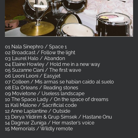
01 Nala Sinephro / Space 1
02 Broadcast / Follow the light
03 Laurel Halo / Abandon
04 Elaine Howley / Hold me in a new way
05 Suzanne Ciani / The first wave
06 Leoni Leoni / Easyjet
07 Colleen / Mis armas se habian caido al suelo
08 Ela Orleans / Reading stones
09 Movietone / Useless landscape
10 The Space Lady / On the space of dreams
11 Kali Malone / Sacrificial code
12 Anne Laplantine / Outside
13 Derya Yildirim & Grup Simsek / Hastane Onu
14 Dagmar Zuniga / Her master’s voice
15 Memorials / Wildly remote