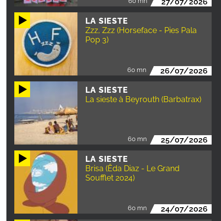
60 mn
27/07/2026
LA SIESTE
Zzz, Zzz (Horseface - Pies Pala
Pop 3)
60 mn
26/07/2026
LA SIESTE
La sieste à Beyrouth (Barbatrax)
60 mn
25/07/2026
LA SIESTE
Brisa (Ëda Diaz - Le Grand
Soufflet 2024)
60 mn
24/07/2026