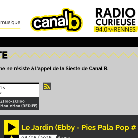
n musique
TE
e ne résiste à l'appel de la Sieste de Canal B.
ION
0
14H00-15H00
1H00-2H00 (REDIFF)
Le Jardin (Ebby - Pies Pala Pop # 
08/06/2026
60 mn