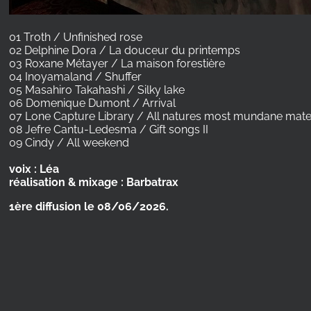
01 Troth / Unfinished rose
02 Delphine Dora / La douceur du printemps
03 Roxane Métayer / La maison forestière
04 Inoyamaland / Shuffer
05 Masahiro Takahashi / Silky lake
06 Domenique Dumont / Arrival
07 Lone Capture Library / All natures most mundane mater
08 Jefre Cantu-Ledesma / Gift songs II
09 Cindy / All weekend
voix : Léa
réalisation & mixage : Barbatrax
1ère diffusion le 08/06/2026.