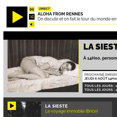
Aller
DIRECT
au
ALOHA FROM RENNES
contenu
On discute et on fait le tour du monde e
principal
LA SIES
À 14H00, personn
PROCHAINE EMISS
JEUDI 6 AOÛT 14H0
TOUS LES JOURS : 
TOUS LES JOURS : 
LA SIESTE
Le voyage immobile (Brice)