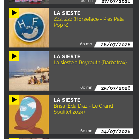
60 mn
27/07/2026
LA SIESTE
Zzz, Zzz (Horseface - Pies Pala
Pop 3)
60 mn
26/07/2026
LA SIESTE
La sieste à Beyrouth (Barbatrax)
60 mn
25/07/2026
LA SIESTE
Brisa (Ëda Diaz - Le Grand
Soufflet 2024)
60 mn
24/07/2026