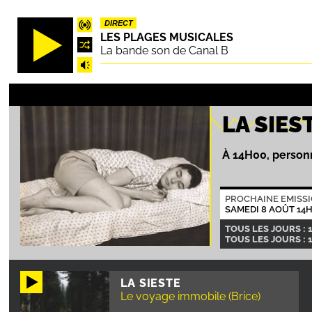
Aller
DIRECT
au
LES PLAGES MUSICALES
contenu
La bande son de Canal B
principal
LA SIES
À 14H00, personn
PROCHAINE EMISS
SAMEDI 8 AOÛT 14
TOUS LES JOURS : 
TOUS LES JOURS : 
LA SIESTE
Le voyage immobile (Brice)