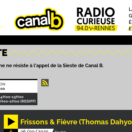
L
P
G
É
E
TE
e ne résiste à l'appel de la Sieste de Canal B.
ION
H00
14H00-15H00
1H00-2H00 (REDIFF)
Frissons & Fièvre (Thomas Dahyo
26/09/2025
60 mn