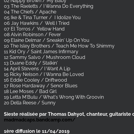
02 Nappy Brown / My Baby
03 The Raeletts / I Wanna Do Everything
04 The Chiefs / Apache
05 Ike & Tina Turner / I Idolize You
06 Jay Hawkins / Well I Tried
07 El Torros / Yellow Hand
08 Alvin Robinson / Fever
09 Elaine Delmar / Sneakin' Up On You
10 The Isley Brothers / Teach Me How To Shimmy
11 Kid Ory / Saint James Infirmary
12 Sammy Salvo / Mushroom Cloud
13 Duane Eddy / Stalkin'
14 April Stevens / I Want A Lip
15 Ricky Nelson / I Wanna Be Loved
16 Eddie Cooley / Driftwood
17 Rose Hardaway / Senor Blues
18 Lee Moses / Bad Girl
19 Letta M'Bulu / What's Wrong With Groovin
20 Della Reese / Sunny
Sieste réalisée par Thomas Dahyot, chanteur, guitariste
madmadcaps.bandcamp.com/
1ère diffusion le 11/04/2019