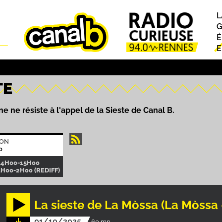
L
P
G
É
E
TE
e ne résiste à l'appel de la Sieste de Canal B.
ION
0
14H00-15H00
1H00-2H00 (REDIFF)
La sieste de La Mòssa (La Mòssa 
01/10/2025
60 mn