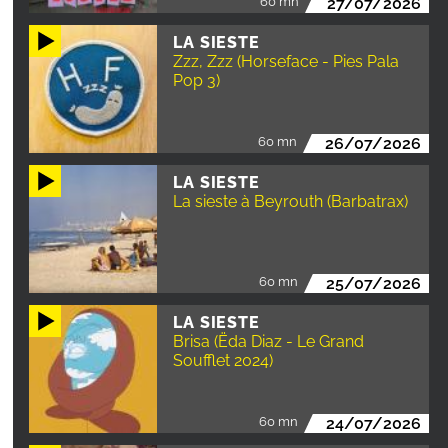
60 mn
27/07/2026
LA SIESTE
Zzz, Zzz (Horseface - Pies Pala
Pop 3)
60 mn
26/07/2026
LA SIESTE
La sieste à Beyrouth (Barbatrax)
60 mn
25/07/2026
LA SIESTE
Brisa (Ëda Diaz - Le Grand
Soufflet 2024)
60 mn
24/07/2026