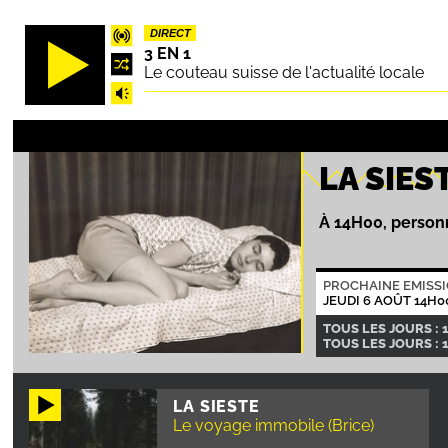
Aller
DIRECT
au
3 EN 1
contenu
Le couteau suisse de l'actualité locale
principal
LA SIES
À 14H00, personn
PROCHAINE EMISS
JEUDI 6 AOÛT 14H0
TOUS LES JOURS : 
TOUS LES JOURS : 
LA SIESTE
Le voyage immobile (Brice)