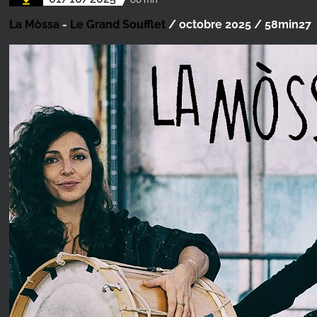
La Mòssa
-
Le Grand Soufflet
/ octobre 2025 / 58min27