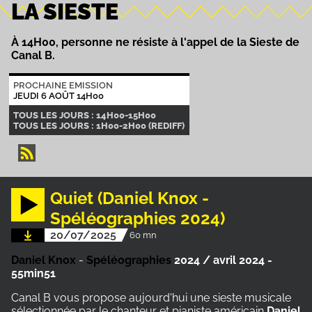
LA SIESTE
À 14H00, personne ne résiste à l'appel de la Sieste de
Canal B.
PROCHAINE EMISSION
JEUDI 6 AOÛT 14H00
TOUS LES JOURS : 14H00-15H00
TOUS LES JOURS : 1H00-2H00 (REDIFF)
Quiet (Daniel Knox -
Spéléographies 2024)
20/07/2025
60 mn
Daniel Knox
-
Spéléographies
2024 / avril 2024 -
55min51
Canal B vous propose aujourd'hui une sieste musicale
sélectionnée par le chanteur et pianiste américain
Daniel