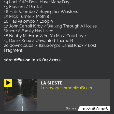
14 Locl / We Don't Have Many Days
15 Eluvium / Recital
16 Hali Palombo / Buying her Winstons
15 Mick Turner / Moth 8
16 Hali Palombo / Loop 9
17 John Carroll Kirby / Walking Through A House
Where A Family Has Lived
18 Bobby McFerrin & Yo-Yo Ma / Good-bye
19 Daniel Knox / Unwanted Theme B
20 downclouds / IkiruSong21 Daniel Knox / Lost
Fragment
1ère diffusion le 26/04/2024
LA SIESTE
Le voyage immobile (Brice)
60 mn
02/08/2026