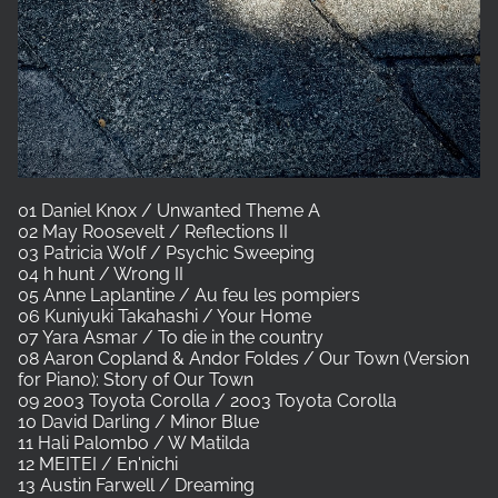
01 Daniel Knox / Unwanted Theme A
02 May Roosevelt / Reflections II
03 Patricia Wolf / Psychic Sweeping
04 h hunt / Wrong II
05 Anne Laplantine / Au feu les pompiers
06 Kuniyuki Takahashi / Your Home
07 Yara Asmar / To die in the country
08 Aaron Copland & Andor Foldes / Our Town (Version
for Piano): Story of Our Town
09 2003 Toyota Corolla / 2003 Toyota Corolla
10 David Darling / Minor Blue
11 Hali Palombo / W Matilda
12 MEITEI / En'nichi
13 Austin Farwell / Dreaming