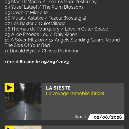
03 Mac DeMarco / Dreams from Yesterday
04 Yusef Lateef / The Plum Blossom
05 Dawn of Midi / Io
06 Mulatu Astatke / Tezeta (Nostalgia)
07 Les Baxter / Quiet Village
08 Thomas de Pourquery / Love in Outer Space
09 Alice Phoebe Lou / Only When I
10 A Silver Mt Zion / 13 Angels Standing Guard 'Round
The Side Of Your Bed
11 Donald Byrd / Christo Redendor
1ère diffusion le 09/09/2023
LA SIESTE
Le voyage immobile (Brice)
60 mn
02/08/2026