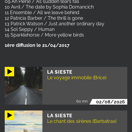
09 An Pierlé / As sudden tears fall
10 Avril / The date by Sophia Domancich
11 Ensemble / All we leave behind
12 Patricia Barber / The thrill is gone
13 Patrick Watson / Just another ordinary day
14 Sol Seppy / Human
15 Sparklehorse / More yellow birds
1ère diffusion le 21/04/2017
LA SIESTE
Le voyage immobile (Brice)
60 mn
02/08/2026
LA SIESTE
Le chant des sirènes (Barbatrax)