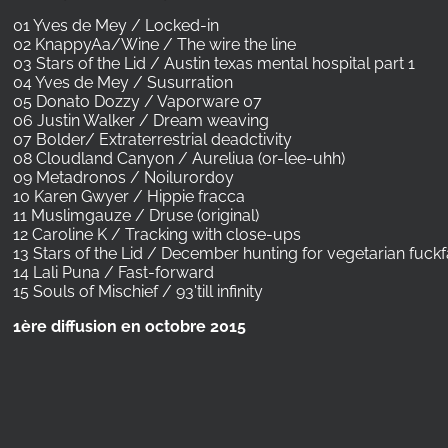
01 Yves de Mey / Locked-in
02 KnappyAa/Wine / The wire the line
03 Stars of the Lid / Austin texas mental hospital part 1
04 Yves de Mey / Susurration
05 Donato Dozzy / Vaporware 07
06 Justin Walker / Dream weaving
07 Bolder/ Extraterrestrial deadctivity
08 Cloudland Canyon / Aureliua (or-lee-uhh)
09 Metadronos / Noilurordoy
10 Karen Gwyer / Hippie fracca
11 Muslimgauze / Druse (original)
12 Caroline K / Tracking with close-ups
13 Stars of the Lid / December hunting for vegetarian fuck
14 Lali Puna / Fast-forward
15 Souls of Mischief / 93'till infinity
1ère diffusion en octobre 2015