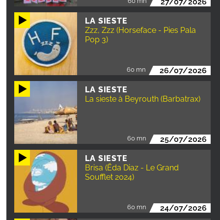
60 mn
27/07/2026
LA SIESTE
Zzz, Zzz (Horseface - Pies Pala
Pop 3)
60 mn
26/07/2026
LA SIESTE
La sieste à Beyrouth (Barbatrax)
60 mn
25/07/2026
LA SIESTE
Brisa (Ëda Diaz - Le Grand
Soufflet 2024)
60 mn
24/07/2026