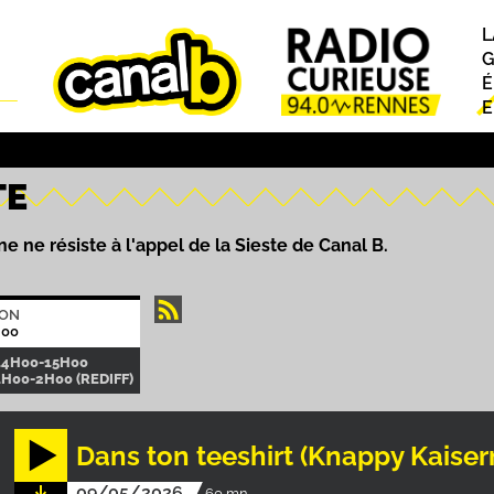
L
P
G
É
E
TE
e ne résiste à l'appel de la Sieste de Canal B.
ION
H00
14H00-15H00
1H00-2H00 (REDIFF)
Dans ton teeshirt (Knappy Kaise
09/05/2026
60 mn