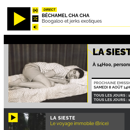
Aller
DIRECT
au
BÉCHAMEL CHA CHA
contenu
Boogaloo et jerks exotiques
principal
LA SIES
À 14H00, personn
PROCHAINE EMISS
SAMEDI 8 AOÛT 14
TOUS LES JOURS : 
TOUS LES JOURS : 
LA SIESTE
Le voyage immobile (Brice)