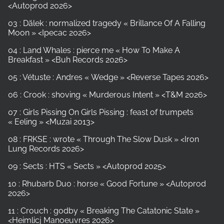
<Autoprod 2026>
03 : Dälek : normalized tragedy « Brillance Of A Falling
Moon » <Ipecac 2026>
04 : Land Whales : pierce me « How To Make A
Breakfast » <Buh Records 2026>
05 : Vétuste : Andres « Wedge » <Reverse Tapes 2026>
06 : Crook : shoving « Murderous Intent » <T&M 2026>
07 : Girls Pissing On Girls Pissing : feast of trumpets
« Eeling » <Muzai 2013>
08 : FRKSE : wrote « Through The Slow Dusk » <Iron
Lung Records 2026>
09 : Sects : HTS « Sects » <Autoprod 2025>
10 : Rhubarb Duo : horse « Good Fortune » <Autoprod
2026>
11 : Crouch : godby « Breaking The Catatonic State »
<Heimlicj Manoeuvres 2026>