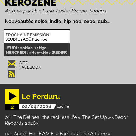
KEROZENE
Animée par Don Lurie, Lester Brome, Sabrina
Nouveautés noise, indie, hip hop, expé, dub...
PROCHAINE EMISSION
JEUDI 13 AOÛT 20H00
JEUDI : 20H00-21H30
MERCREDI : 3H00-5H00 (REDIFF)
SITE
FACEBOOK
Le Perduru
02/04/2026
120 mn
01 : The Delines : the reckless life « The Set Up » <Decor
Records 2026>
02 : Angel-Ho : F.AM.E. « Famous (The Album) »