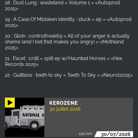
18 : Dust Lung : wasteland « Volume 1 » <Autoprod
2025>
19 : A Case Of Mistaken Identity : stuck « ep » <Autoprod
2025>
20 : Gloin : controlfreak69 « All of your anger is actually
shame (and I bet that makes you angry) » <Mothland
2025>
21 : Facet : crdll « split ep w/Haunted Horses » <Hex
Records 2025>
22 : Guiltless : teeth to sky « Teeth To Sky » <Neurot2025>
KEROZENE
30 juillet 2026
120 mn
30/07/2026