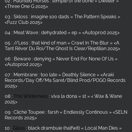
02 : Haunted Horses : temple of the bone « Dweller »
<Three One G 2025>
03 : Skloss : imagine 100 dads « The Pattern Speaks »
<Fuzz Club 2025>
04 : Meat Wave : dehydrated « ep » <Autoprod 2025>
05 : //Less : that kind of man « Crawl In The Blur » <A
Tant Rêver Du Roi/The Ghost Is Clear/Reptilian 2025>
06 : Beware : denying « Never End For None Of Us »
<Autoprod 2025>
07 : Membrane : too late « Deathly Silence » <Araki
Records/Day Off/Ma Saret/Blind Prod/POGO Records
2025>
08 :
This Wilderness
: viva la dona « st » < Wax & Wane
2025>
09 : Cliché Toupee : farsh « Endlessly Continous » <SELN
Records 2025>
10 :
Gláss
: black drambuie (halfwit) « Local Man Dies »