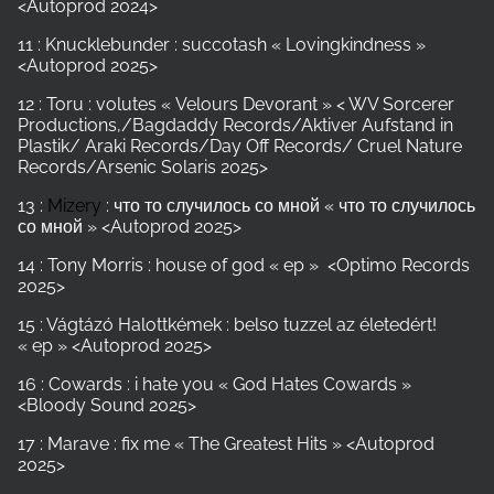
<Autoprod 2024>
11 : Knucklebunder : succotash « Lovingkindness »
<Autoprod 2025>
12 : Toru : volutes « Velours Devorant » < WV Sorcerer
Productions,/Bagdaddy Records/Aktiver Aufstand in
Plastik/ Araki Records/Day Off Records/ Cruel Nature
Records/Arsenic Solaris 2025>
13 :
Mizery
: что то случилось со мной « что то случилось
со мной » <Autoprod 2025>
14 : Tony Morris : house of god « ep » <Optimo Records
2025>
15 : Vágtázó Halottkémek : belso tuzzel az életedért!
« ep » <Autoprod 2025>
16 : Cowards : i hate you « God Hates Cowards »
<Bloody Sound 2025>
17 : Marave : fix me « The Greatest Hits » <Autoprod
2025>