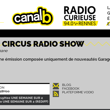
L
P
G
É
E
 CIRCUS RADIO SHOW
hane
une émission composée uniquement de nouveautés Garage, 
BLOG
ION
FACEBOOK
18H00
PLATEFORME VODIO
-19H00 UNE SEMAINE SUR 2
00 UNE SEMAINE SUR 2 (REDIFF)