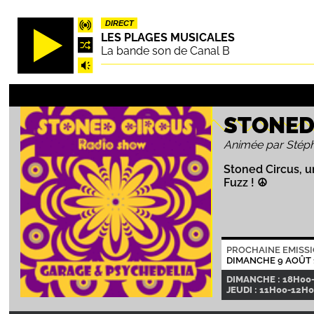
Aller
DIRECT
au
LES PLAGES MUSICALES
contenu
La bande son de Canal B
principal
STONED
Animée par Stép
Stoned Circus, 
Fuzz ! ☮
PROCHAINE EMISS
DIMANCHE 9 AOÛT 
DIMANCHE : 18H00
JEUDI : 11H00-12H