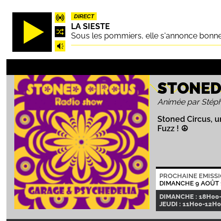
Aller
DIRECT
au
LA SIESTE
contenu
Sous les pommiers, elle s'annonce bonne.
principal
STONED
Animée par Stép
Stoned Circus, 
Fuzz ! ☮
PROCHAINE EMISS
DIMANCHE 9 AOÛT 
DIMANCHE : 18H00
JEUDI : 11H00-12H