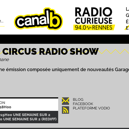
L
P
G
..
É
E
 CIRCUS RADIO SHOW
hane
une émission composée uniquement de nouveautés Garage, 
BLOG
ION
FACEBOOK
18H00
PLATEFORME VODIO
-19H00 UNE SEMAINE SUR 2
00 UNE SEMAINE SUR 2 (REDIFF)