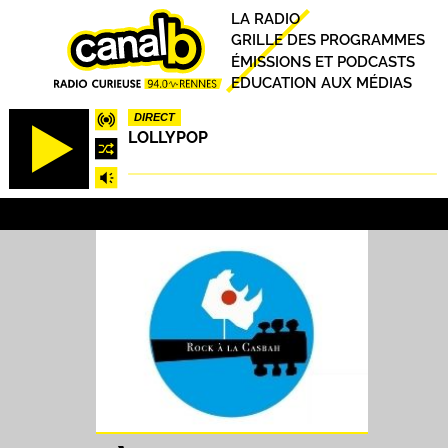
Aller
Principal
LA RADIO
au
GRILLE DES PROGRAMMES
contenu
ÉMISSIONS ET PODCASTS
principal
EDUCATION AUX MÉDIAS
DIRECT
LOLLYPOP