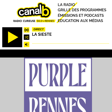
Aller
Principal
LA RADIO
au
GRILLE DES PROGRAMMES
contenu
ÉMISSIONS ET PODCASTS
principal
EDUCATION AUX MÉDIAS
DIRECT
LA SIESTE