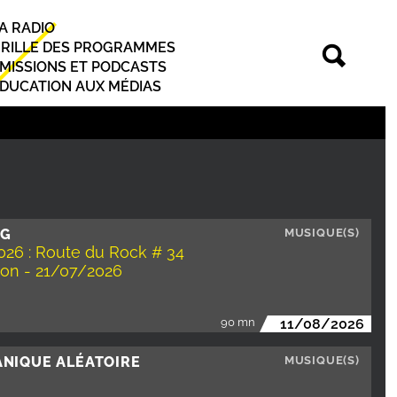
A RADIO
rincipal
RILLE DES PROGRAMMES
MISSIONS ET PODCASTS
DUCATION AUX MÉDIAS
NG
MUSIQUE(S)
026 : Route du Rock # 34
ion - 21/07/2026
90 mn
11/08/2026
ANIQUE ALÉATOIRE
MUSIQUE(S)