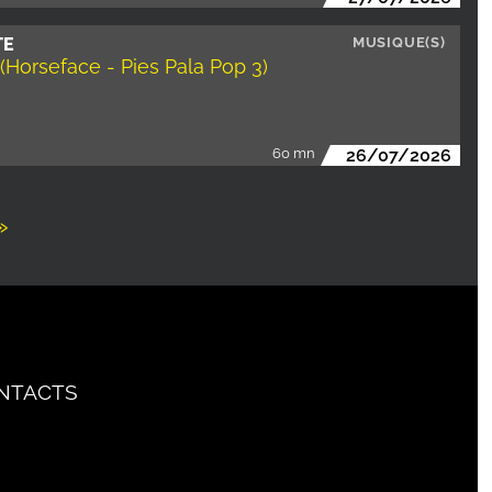
TE
MUSIQUE(S)
 (Horseface - Pies Pala Pop 3)
60 mn
26/07/2026
e
Dernière
»
ante
page
NTACTS