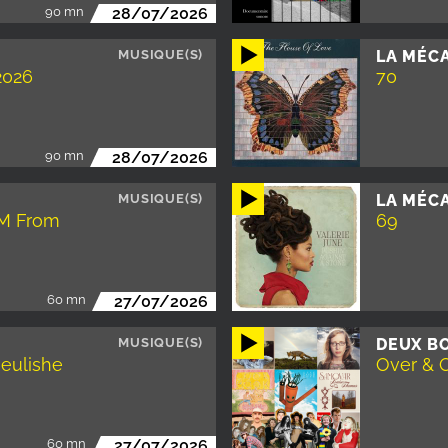
90 mn
28/07/2026
MUSIQUE(S)
LA MÉC
2026
70
90 mn
28/07/2026
MUSIQUE(S)
LA MÉC
'M From
69
60 mn
27/07/2026
MUSIQUE(S)
DEUX BO
ueulishe
Over & 
60 mn
27/07/2026