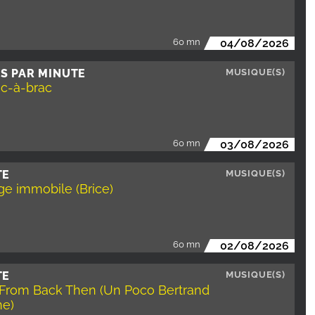
60 mn
04/08/2026
S PAR MINUTE
MUSIQUE(S)
ic-à-brac
60 mn
03/08/2026
TE
MUSIQUE(S)
e immobile (Brice)
60 mn
02/08/2026
TE
MUSIQUE(S)
l From Back Then (Un Poco Bertrand
ne)