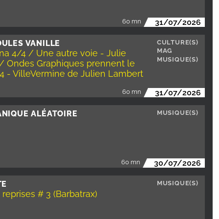
60 mn
31/07/2026
ULES VANILLE
CULTURE(S)
MAG
a 4/4 / Une autre voie - Julie
MUSIQUE(S)
/ Ondes Graphiques prennent le
/4 - VilleVermine de Julien Lambert
60 mn
31/07/2026
ANIQUE ALÉATOIRE
MUSIQUE(S)
60 mn
30/07/2026
TE
MUSIQUE(S)
 reprises # 3 (Barbatrax)