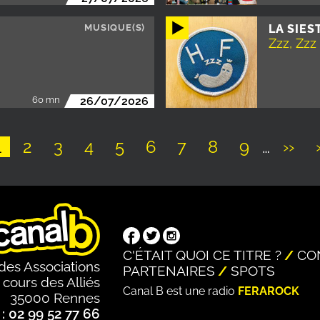
MUSIQUE(S)
LA SIES
Zzz, Zzz
60 mn
26/07/2026
Page
1
Page
2
Page
3
Page
4
Page
5
Page
6
Page
7
Page
8
Page
9
…
Pag
››
suiv
C'ÉTAIT QUOI CE TITRE ?
CO
des Associations
PARTENAIRES
SPOTS
 cours des Alliés
Canal B est une radio
FERAROCK
35000 Rennes
: 02 99 52 77 66