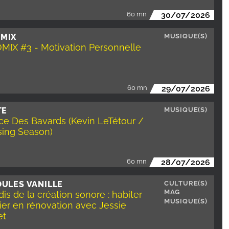
60 mn
30/07/2026
MIX
MUSIQUE(S)
IX #3 - Motivation Personnelle
60 mn
29/07/2026
TE
MUSIQUE(S)
ce Des Bavards (Kevin LeTétour /
sing Season)
60 mn
28/07/2026
ULES VANILLE
CULTURE(S)
MAG
is de la création sonore : habiter
MUSIQUE(S)
ier en rénovation avec Jessie
et