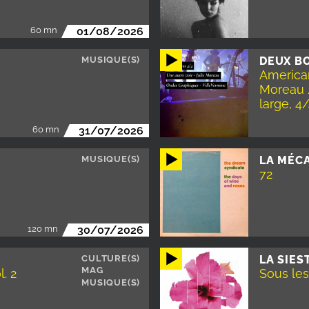
60 mn
01/08/2026
MUSIQUE(S)
DEUX BO
American
Moreau 
large, 4
60 mn
31/07/2026
MUSIQUE(S)
LA MÉC
72
120 mn
30/07/2026
CULTURE(S)
LA SIES
MAG
l. 2
Sous les
MUSIQUE(S)