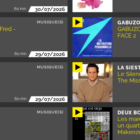
60 mn
30/07/2026
MUSIQUE(S)
GABUZO
Fred -
GABUZOM
FACE 2
60 mn
29/07/2026
MUSIQUE(S)
LA SIES
Le Silen
The Mis
60 mn
29/07/2026
MUSIQUE(S)
DEUX BO
Les mard
un quart
Makenz