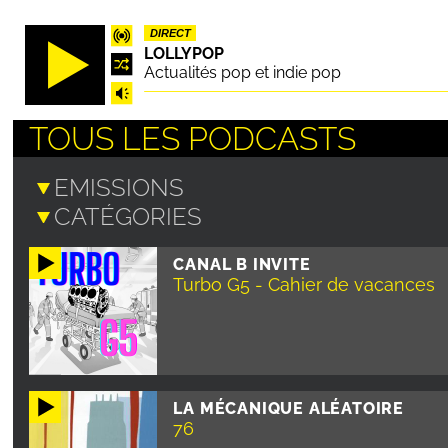
Aller
DIRECT
au
LOLLYPOP
contenu
Actualités pop et indie pop
principal
TOUS LES PODCASTS
CANAL B INVITE
Turbo G5 - Cahier de vacances
LA MÉCANIQUE ALÉATOIRE
76