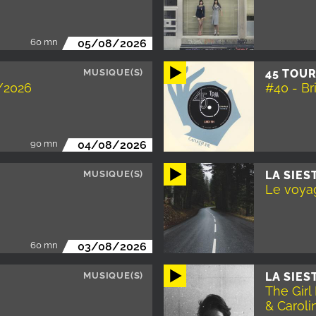
60 mn
05/08/2026
MUSIQUE(S)
45 TOUR
/2026
#40 - Br
90 mn
04/08/2026
MUSIQUE(S)
LA SIES
Le voyag
60 mn
03/08/2026
MUSIQUE(S)
LA SIES
The Gir
& Caroli