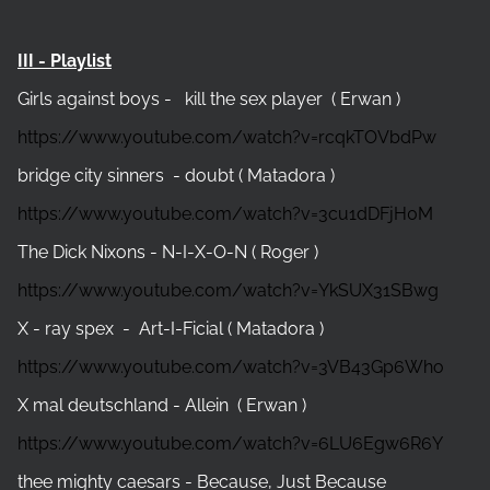
III - Playlist
Girls against boys - kill the sex player ( Erwan )
https://www.youtube.com/watch?v=rcqkTOVbdPw
bridge city sinners - doubt ( Matadora )
https://www.youtube.com/watch?v=3cu1dDFjH0M
The Dick Nixons - N-I-X-O-N ( Roger )
https://www.youtube.com/watch?v=YkSUX31SBwg
X - ray spex - Art-I-Ficial ( Matadora )
https://www.youtube.com/watch?v=3VB43Gp6Who
X mal deutschland - Allein ( Erwan )
https://www.youtube.com/watch?v=6LU6Egw6R6Y
thee mighty caesars - Because, Just Because