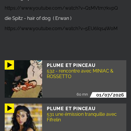
https://www.youtube.com/watch?v=Q1MVtm7kvpQ
die Spitz - hair of dog ( Erwan )
https://www.youtube.com/watch?v=5EU6Iqs4W0M
PLUME ET PINCEAU
532 - rencontre avec MINIAC &
ROSSETTO
60 mn
01/07/2026
PLUME ET PINCEAU
531 une émission tranquille avec
Fifrelin