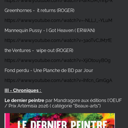
https://www.youtube.com/watch?v=arKUM7nnp-k
Greenhornes - it returns (ROGER)
https://www.youtube.com/watch?v=-NLLJ_-YLuM
Mannequin Pussy - I Got Heaven ( ERWAN)
https://www.youtube.com/watch?v=3aoTvCJM7fE
the Ventures - wipe out (ROGER)
https://www.youtube.com/watch?v=XjiOtouyBOg
Fond perdu - Une Planche de BD par Jour
https://www.youtube.com/watch?v=Ihfcn_GmGgA
III - Chroniques :
Le dernier peintre
par Mandragore aux éditions l'OEUF
/
Prix Artémisia 2026 ( catégorie "Beaux-arts")