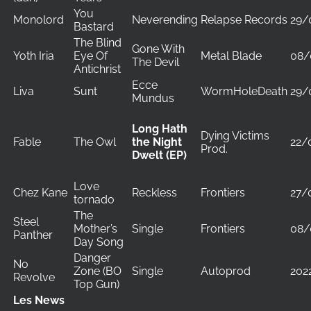
You
Monolord
Neverending
Relapse Records
29/
Bastard
The Blind
Gone With
Yoth Iria
Eye Of
Metal Blade
08/
The Devil
Antichrist
Ecce
Liva
Sunt
WormHoleDeath
29/
Mundus
Long Hath
Dying Victims
Fable
The Owl
22/
the Night
Prod.
Dwelt (EP)
Love
Chez Kane
Reckless
Frontiers
27/
tornado
The
Steel
Mother’s
Single
Frontiers
08/
Panther
Day Song
Danger
No
Zone (BO
Single
Autoprod
202
Revolve
Top Gun)
Les News