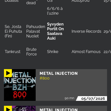
Dualisis
US
Autoprod
15/
dead
6/6/6 à
l'uzine
Syvyden
Se, Josta
Pahuuden
Portit On
Ei Puhuta
Palavat
Inverse Records
29/
Saatava
(Fin)
Nuolet
Auki
Brute
Tankrust
Shrike
Almost Famous
22/
Force
METAL INJECTION
#800
90 mn
05/07/2026
METAL INJECTION