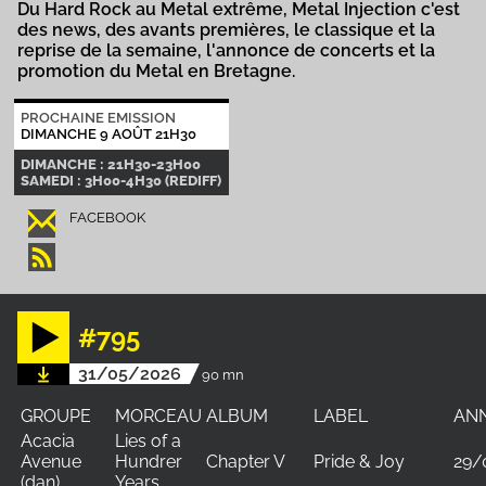
Du Hard Rock au Metal extrême, Metal Injection c'est
des news, des avants premières, le classique et la
reprise de la semaine, l'annonce de concerts et la
promotion du Metal en Bretagne.
PROCHAINE EMISSION
DIMANCHE 9 AOÛT 21H30
DIMANCHE : 21H30-23H00
SAMEDI : 3H00-4H30 (REDIFF)
FACEBOOK
#795
31/05/2026
90 mn
GROUPE
MORCEAU
ALBUM
LABEL
AN
Acacia
Lies of a
Avenue
Hundrer
Chapter V
Pride & Joy
29/
(dan)
Years