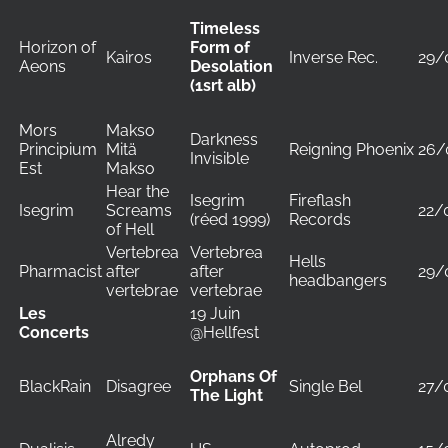
Timeless
Horizon of
Form of
Kairos
Inverse Rec.
29/
Aeons
Desolation
(1srt alb)
Mors
Makso
Darkness
Principium
Mitä
Reigning Phoenix
26/
Invisible
Est
Makso
Hear the
Isegrim
Fireflash
Isegrim
Screams
22/
(réed 1999)
Records
of Hell
Vertebrea
Vertebrea
Hells
Pharmacist
after
after
29/
headbangers
vertebrae
vertebrae
Les
19 Juin
Concerts
@Hellfest
Orphans Of
BlackRain
Disagree
Single Bel
27/
The Light
Alredy