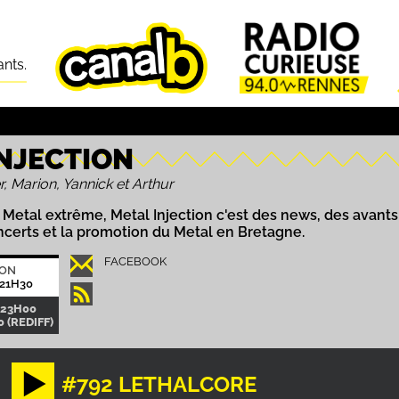
ants.
INJECTION
r, Marion, Yannick et Arthur
Metal extrême, Metal Injection c'est des news, des avants 
certs et la promotion du Metal en Bretagne.
FACEBOOK
ION
21H30
-23H00
 (REDIFF)
#792 LETHALCORE