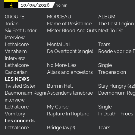
10/05/2026
90 mn
GROUPE
MORCEAU
ALBUM
Torian
Flame of Resistance
The Lost Legion 
Six Feet Under
Mister Blood And Guts
Next To Die
interview
Lethalcore
Mental Jail
Tears
Vanaheim
De Overtocht (single)
Roede voor de 
Interview
Lethalcore
No More Lies
Single
Candarian
Altars and ancestors
Trepanacion
LES NEWS
Twisted Sister
Burn in Hell
Stay Hungry (42!
Daemonium Regni
Ascendens tenebrae
Daemonium Reg
interview
Lethalcore
My Curse
Single
Vomitory
Rapture In Rupture
In Death Throes
Les concerts
Lethalcore
Bridge (avp!)
Tears