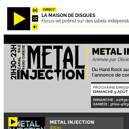
Aller
DIRECT
au
LA MAISON DE DISQUES
contenu
Focus (et potins) sur des labels indépend
principal
METAL 
Animée par Olivie
Du Hard Rock au 
l'annonce de con
PROCHAINE EMISS
DIMANCHE 9 AOÛT 
DIMANCHE : 21H30
SAMEDI : 3H00-4H30
METAL INJECTION
#800