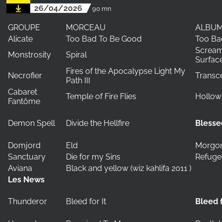
26/04/2026
90 mn
GROUPE
MORCEAU
ALBU
Alicate
Too Bad To Be Good
Too Ba
Scream
Monstrosity
Spiral
Surfac
Fires of the Apocalypse Light My
Necrofier
Transce
Path III
Cabaret
Temple of Fire Flies
Hollow
Fantôme
Demon Spell
Divide the Hellfire
Blesse
Domjord
Eld
Morgo
Sanctuary
Die for my Sins
Refuge
Aviana
Black and yellow (wiz kahlifa 2011 )
Les News
Thunderor
Bleed for It
Bleed f