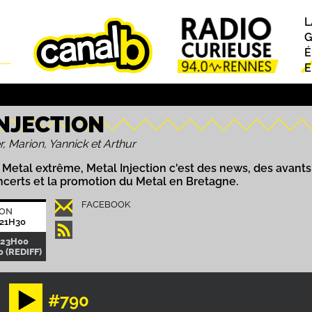
L
P
G
É
E
INJECTION
r, Marion, Yannick et Arthur
Metal extrême, Metal Injection c'est des news, des avants 
certs et la promotion du Metal en Bretagne.
FACEBOOK
ION
21H30
-23H00
 (REDIFF)
#790