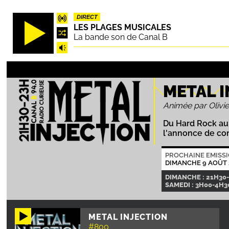
Aller
DIRECT
au
LES PLAGES MUSICALES
contenu
La bande son de Canal B
principal
METAL 
Animée par Olivie
Du Hard Rock au 
l'annonce de con
PROCHAINE EMISS
DIMANCHE 9 AOÛT 
DIMANCHE : 21H30
SAMEDI : 3H00-4H30
METAL INJECTION
#800