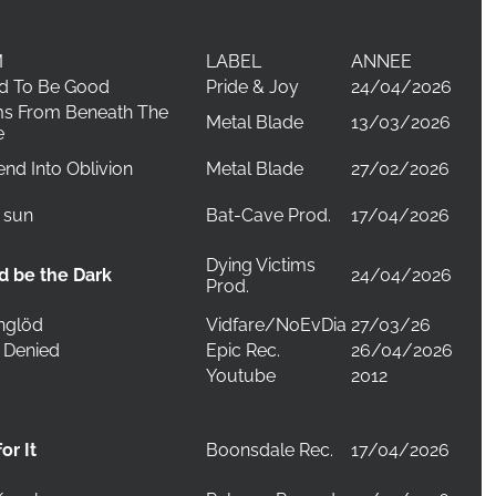
M
LABEL
ANNEE
d To Be Good
Pride & Joy
24/04/2026
s From Beneath The
Metal Blade
13/03/2026
e
nd Into Oblivion
Metal Blade
27/02/2026
 sun
Bat-Cave Prod.
17/04/2026
Dying Victims
24/04/2026
d be the Dark
Prod.
nglöd
Vidfare/NoEvDia
27/03/26
 Denied
Epic Rec.
26/04/2026
Youtube
2012
Boonsdale Rec.
17/04/2026
or It