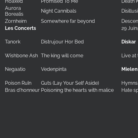
Hoaxed
Promised To Me
Death 
Aurora
Night Cannibals
Disillu
Borealis
Zornheim
Somewhere far beyond
Descen
Les Concerts
29 Jui
Tanork
Distrujour Hor Bed
Diskar
Wishbone Ash
The king will come
Live at
Negaatio
Vedenpinta
Mielen
Poison Ruïn
Guts (Lay Your Self Aside)
Hymns 
Bras d'honneur
Poisoning the hearts with malice
Hate s