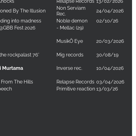
Knocks
Relapse Records
13/02/2026
Non Serviam
sioned By The Illusion
24/04/2026
Rec.
ding into madness
Noble demon
02/10/26
n@GBB Fest 2026
- Mellac (29)
MusikÖ Eye
20/03/2026
 the rockpalast 76'
Mig records
30/08/19
Inverse rec.
10/04/2026
i Murtama
From The Hills
Relapse Records
03/04/2026
peech
Primitive reaction
13/03/26