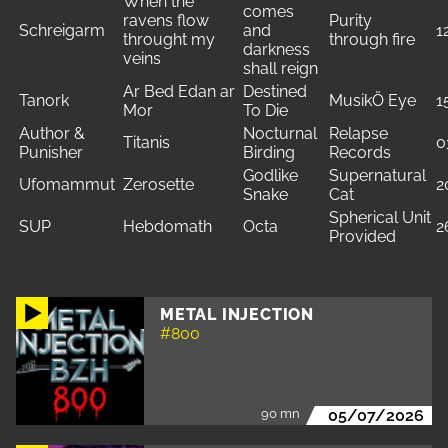
When the
comes
ravens flow
Purity
Schreigarm
and
1
throught my
through fire
darkness
veins
shall reign
Ar Bed Edan ar
Destined
Tanork
MusikÖ Eye
1
Mor
To Die
Author &
Nocturnal
Relapse
Titanis
0
Punisher
Birding
Records
Godlike
Supernatural
Ufomammut
Zerosette
2
Snake
Cat
Spherical Unit
SUP
Hebdomath
Octa
2
Provided
METAL INJECTION
#800
90 mn
05/07/2026