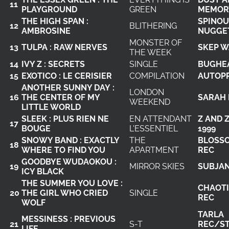
11
PLAYGROUND
GREEN
MEMOR
THE HIGH SPAN :
SPINOU
12
BLITHERING
AMBROSINE
NUGGE
MONSTER OF
13
TULPA : RAW NERVES
SKEP W
THE WEEK
14
IVY Z : SECRETS
SINGLE
BUGHE
15
EXOTICO : LE CERISIER
COMPILATION
AUTOP
ANOTHER SUNNY DAY :
LONDON
16
THE CENTER OF MY
SARAH 
WEEKEND
LITTLE WORLD
SLEEK : PLUS RIEN NE
EN ATTENDANT
Z AND 
17
BOUGE
L'ESSENTIEL
1999
SNOWY BAND : EXACTLY
THE
BLOSS
18
WHERE TO FIND YOU
APARTMENT
REC
GOODBYE WUDAOKOU :
19
MIRROR SKIES
SUBJA
ICY BLACK
THE SUMMER YOU LOVE :
CHAOTI
20
THE GIRL WHO CRIED
SINGLE
REC
WOLF
TARLA
MESSINESS : PREVIOUS
21
S-T
REC/S
LIFE