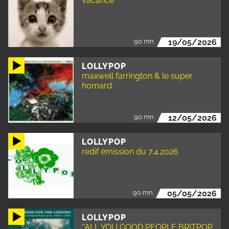
vacance
90 mn
19/05/2026
LOLLYPOP
maxwell farrington & le super
homard
90 mn
12/05/2026
LOLLYPOP
redif émission du 7.4.2026
90 mn
05/05/2026
LOLLYPOP
''ALL YOU GOOD PEOPLE BRITPOP