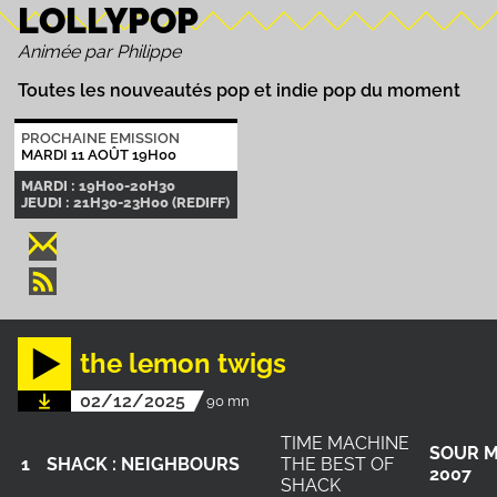
LOLLYPOP
Animée par Philippe
Toutes les nouveautés pop et indie pop du moment
PROCHAINE EMISSION
MARDI 11 AOÛT 19H00
MARDI : 19H00-20H30
JEUDI : 21H30-23H00 (REDIFF)
the lemon twigs
02/12/2025
90 mn
TIME MACHINE
SOUR M
1
SHACK : NEIGHBOURS
THE BEST OF
2007
SHACK