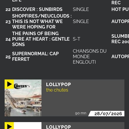
REC
22
DISCOVER : SUNBIRDS
SINGLE
HOT PU
SHOPFIRES/NEUCLOUDS :
23
THIS IS NOT WHAT WE
SINGLE
AUTOP
WERE HOPING FOR
THE PAINS OF BEING
SLUMB
24
PURE AT HEART : GENTLE
S-T
REC 20
SONS
CHANSONS DU
SUPERNORMAL: CAP
25
MONDE
AUTOP
FERRET
ENGLOUTI
LOLLYPOP
the chutes
90 mn
28/07/2026
LOLLYPOP