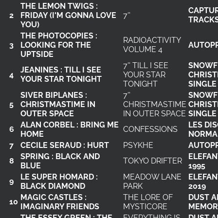
THE LEMON TWIGS :
CAPTU
2
FRIDAY (I'M GONNA LOVE
7''
TRACK
YOU)
THE PHOTOCOPIES :
RADIOACTIVITY
3
LOOKING FOR THE
AUTOP
VOLUME 4
UPTSIDE
7'' TILL I SEE
SNOWF
JEANINES : TILL I SEE
4
YOUR STAR
CHRIS
YOUR STAR TONIGHT
TONIGHT
SINGLE
SIVER BIPLANES :
7''
SNOWF
5
CHRISTMASTIME IN
CHRISTMASTIME
CHRIS
OUTER SPACE
IN OUTER SPACE
SINGLE
ALAN CORBEL : BRING ME
LES DI
6
CONFESSIONS
HOME
NORMA
7
CECILE SERAUD : HURT
PSYKHE
AUTOP
SPRING : BLACK AND
ELEFAN
8
TOKYO DRIFTER
BLUE
1995
LE SUPER HOMARD :
MEADOW LANE
ELEFAN
9
BLACK DIAMOND
PARK
2019
MAGIC CASTLES :
THE LORE OF
DUST A
10
IMAGINARY FRIENDS
MYSTICORE
MEMOR
THE ESSEX GREEN : THE
EVERYTHING IS
DUST A