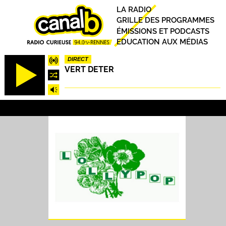
Aller
Principal
LA RADIO
au
GRILLE DES PROGRAMMES
contenu
ÉMISSIONS ET PODCASTS
principal
EDUCATION AUX MÉDIAS
DIRECT
VERT DETER