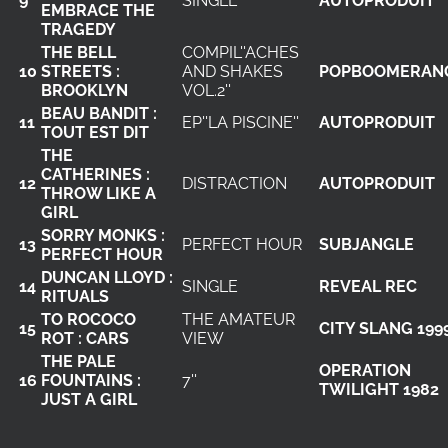
9
SINGLE
AUTOPRODUIT
EMBRACE THE
TRAGEDY
THE BELL
COMPIL''ACHES
10
STREETS :
AND SHAKES
POPBOOMERAN
BROOKLYN
VOL.2''
BEAU BANDIT :
11
EP''LA PISCINE''
AUTOPRODUIT
TOUT EST DIT
THE
CATHERINES :
12
DISTRACTION
AUTOPRODUIT
THROW LIKE A
GIRL
SORRY MONKS :
13
PERFECT HOUR
SUBJANGLE
PERFECT HOUR
DUNCAN LLOYD :
14
SINGLE
REVEAL REC
RITUALS
TO ROCOCO
THE AMATEUR
15
CITY SLANG 199
ROT : CARS
VIEW
THE PALE
OPERATION
16
FOUNTAINS :
7''
TWILIGHT 1982
JUST A GIRL