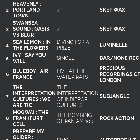
HEAVENLY :
2
PORTLAND
7''
SKEP WAX
TOWN
SWANSEA
3
SOUND : OASIS
7''
SKEP WAX
VS BLUR
SEA LEMON : IN
DIVING FOR A
4
LUMINELLE
THE FLOWERS
PRIZE
IVY : SAY YOU
5
SINGLE
BAR/NONE REC
WILL
PRECIOUS
BLUEBOY : AIR
LIVE AT THE
6
RECORDINGS O
FRANCE
WATER RATS
LONDON
THE
THE
INTERPRETATION
INTERPRETATION
7
SUBJANGLE
CULTURES : WE
OF INDIEPOP
ARE TIC
CULTURES
MOGWAI : THE
THE BOMBING
8
FRANKFURT
ROCK ACTION
OF PAN AM 103
CELL
PREPARE MY
GLIDER :