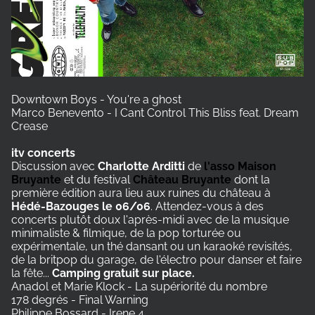
Downtown Boys - You're a ghost
Marco Benevento - I Cant Control This Bliss feat. Dream
Crease
itv concerts
Discussion avec
Charlotte Arditti
de
l'asso Maison
Bruyante
et du festival
Château Bruyante
dont la
première édition aura lieu aux ruines du château à
Hédé-Bazouges le 06/06
. Attendez-vous à des
concerts plutôt doux l'après-midi avec de la musique
minimaliste & filmique, de la pop torturée ou
expérimentale, un thé dansant ou un karaoké revisités,
de la britpop du garage, de l'électro pour danser et faire
la fête...
Camping gratuit sur place.
Anadol et Marie Klock - La supériorité du nombre
178 degrés - Final Warning
Philippe Bossard - Irene 4