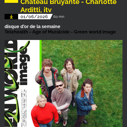
Château Bruyante - Charlotte
Arditti, itv
01/06/2026
60 mn
disque d'or de la semaine
Telehealth - Age of Muralcide - Green world image