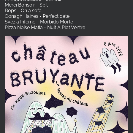
Merci Bonsoir - Spit
Bops - On a sofa
Oonagh Haines - Perfect date
Svezia Inferno - Morbido Morte
Pizza Noise Mafia - Nuit À Plat Ventre