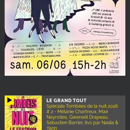
LE GRAND TOUT
Spéciale Tombées de la nuit 2026
# 2 - Mélanie Chartreux, Maé
Nayrolles, Gwenaël Drapeau,
Sébastien Barrier, itvs par Nadia &
Yann